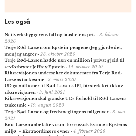
Les også
8. februar
Nettverks­byggerens fall og taushetens pris
-
2026
Terje Rød-Larsen om Epstein-pengene: Jeg gjorde det,
23. oktober 2020
men jeg angrer
-
Terje Rød-Larsen hadde nær en million i privat gjeld til
14. oktober 2020
sexforbryter Jeffrey Epstein
-
Riksrevisjonen undersøker dokumenter fra Terje Rød-
3. mars 2020
Larsens tankesmie
-
UD ga millioner til Rød-Larsens IPI, får sterk kritikk av
3. juni 2021
riksrevisjonen
-
Riksrevisjonen skal granske UDs forhold til Rød-Larsens
19. august 2020
tankesmie
-
8. mai
Terje Rød-Larsen og freds­meglingens fallgruver
-
2021
Rød-Larsen anbefalte visum for russisk kvinne i Epsteins
4. februar 2026
miljø: – Ekstraordinære evner
-