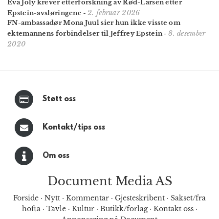
Eva Joly krever etterforskning av Rød-Larsen etter
2. februar 2026
Epstein-avsløringene
-
FN-ambassadør Mona Juul sier hun ikke visste om
8. desember
ektemannens forbindelser til Jeffrey Epstein
-
2020
Støtt oss
Kontakt/tips oss
Om oss
Document Media AS
Forside
·
Nytt
·
Kommentar
·
Gjesteskribent
·
Sakset/fra
hofta
·
Tavle
·
Kultur
·
Butikk/forlag
·
Kontakt oss
·