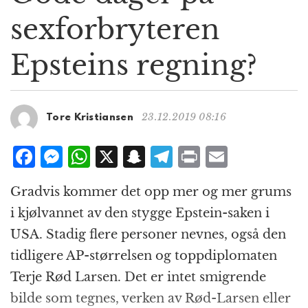
g
sexforbryteren
a
t
Epsteins regning?
i
o
n
23.12.2019 08:16
Tore Kristiansen
F
M
W
X
S
T
P
E
a
e
h
n
el
ri
m
Gradvis kommer det opp mer og mer grums
c
ss
at
a
e
n
ai
i kjølvannet av den stygge Epstein-saken i
e
e
s
p
g
t
l
USA. Stadig flere personer nevnes, også den
b
n
A
c
r
tidligere AP-størrelsen og toppdiplomaten
o
g
p
h
a
Terje Rød Larsen. Det er intet smigrende
o
e
p
at
m
bilde som tegnes, verken av Rød-Larsen eller