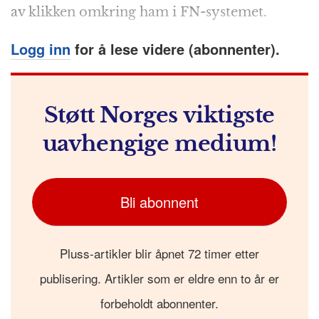
k
r
av klikken omkring ham i FN-systemet.
Logg inn
for å lese videre (abonnenter).
Støtt Norges viktigste
uavhengige medium!
Bli abonnent
Pluss-artikler blir åpnet 72 timer etter
publisering. Artikler som er eldre enn to år er
forbeholdt abonnenter.