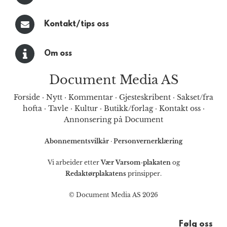
Kontakt/tips oss
Om oss
Document Media AS
Forside
·
Nytt
·
Kommentar
·
Gjesteskribent
·
Sakset/fra
hofta
·
Tavle
·
Kultur
·
Butikk/forlag
·
Kontakt oss
·
Annonsering på Document
Abonnementsvilkår
·
Personvernerklæring
Vi arbeider etter
Vær Varsom-plakaten
og
Redaktørplakatens
prinsipper.
© Document Media AS 2026
Følg oss