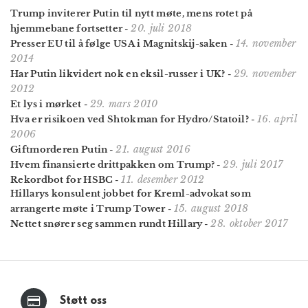
Trump inviterer Putin til nytt møte, mens rotet på
20. juli 2018
hjemmebane fortsetter
-
14. november
Presser EU til å følge USA i Magnitskij-saken
-
2014
29. november
Har Putin likvidert nok en eksil-russer i UK?
-
2012
29. mars 2010
Et lys i mørket
-
16. april
Hva er risikoen ved Shtokman for Hydro/Statoil?
-
2006
21. august 2016
Giftmorderen Putin
-
29. juli 2017
Hvem finansierte drittpakken om Trump?
-
11. desember 2012
Rekordbot for HSBC
-
Hillarys konsulent jobbet for Kreml-advokat som
15. august 2018
arrangerte møte i Trump Tower
-
28. oktober 2017
Nettet snører seg sammen rundt Hillary
-
Støtt oss