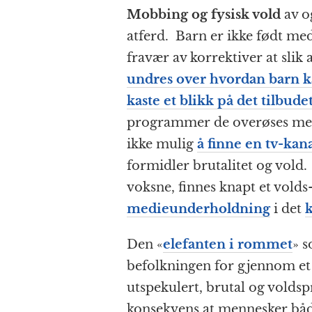
Mobbing og fysisk vold
av o
atferd. Barn er ikke født med
fravær av korrektiver at slik
undres over hvordan barn k
kaste et blikk på det tilbude
programmer de overøses med 
ikke mulig
å finne en tv-kan
formidler brutalitet og vold.
voksne, finnes knapt et volds
medieunderholdning
i det
Den «
elefanten i rommet
» 
befolkningen for gjennom et
utspekulert, brutal og volds
konsekvens at mennesker både