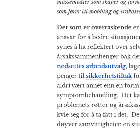
massemedier som skaper og form
som fører til mobbing og trakass
Det som er overraskende
er
ansvar for å bedre situasjone
synes å ha reflektert over se
årsakssammenhenger bak denn
nedsettes arbeidsutvalg
, lag
penger til
sikkerhetstiltak
fo
aldri vært annet enn en form
symptombehandling. Det kan
problemets røtter og årsaks
kvie seg for å ta fatt i det. 
døyver samvittigheten en st