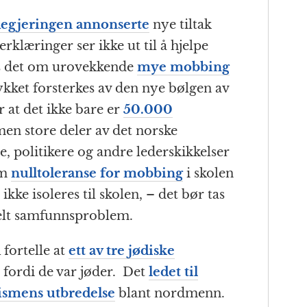
egjeringen annonserte
nye tiltak
klæringer ser ikke ut til å hjelpe
es det om urovekkende
mye mobbing
kket forsterkes av den nye bølgen av
 at det ikke bare er
50.000
men store deler av det norske
 politikere og andre lederskikkelser
om
nulltoleranse for mobbing
i skolen
kke isoleres til skolen, – det bør tas
relt samfunnsproblem.
ortelle at
ett av tre jødiske
fordi de var jøder. Det
ledet til
ismens utbredelse
blant nordmenn.