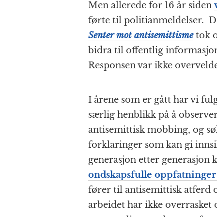
Men allerede for 16 år siden
førte til politianmeldelser. 
Senter mot antisemittisme
tok o
bidra til offentlig informasj
Responsen var ikke overveld
I årene som er gått har vi fu
særlig henblikk på å observ
antisemittisk mobbing, og s
forklaringer som kan gi innsik
generasjon etter generasjon ka
ondskapsfulle oppfatninger
fører til antisemittisk atfer
arbeidet har ikke overrasket 