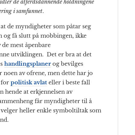
idler de atferdsdannende holdningene
ering i samfunnet
.
 at de myndigheter som påtar seg
n og få slutt på mobbingen, ikke
lv de mest åpenbare
e utviklingen. Det er bra at det
es
handlingsplaner
og bevilges
r noen av ofrene, men dette har jo
 for
politisk avlat
eller i beste fall
 hende at erkjennelsen av
sammenheng får myndigheter til å
De velger heller enkle symboltiltak som
und.