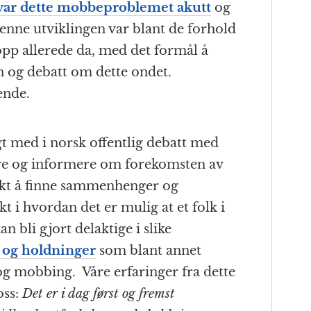
var dette mobbeproblemet akutt
og
Denne utviklingen var blant de forhold
pp allerede da, med det formål å
on og debatt om dette ondet.
ende.
lgt med i norsk offentlig debatt med
ere og informere om forekomsten av
økt å finne sammenhenger og
t i hvordan det er mulig at et folk i
n bli gjort delaktige i slike
 og holdninger
som blant annet
d og mobbing. Våre erfaringer fra dette
oss:
Det er i dag først og fremst