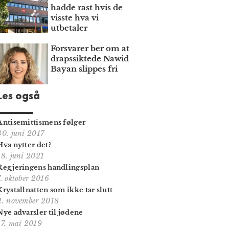
hadde rast hvis de
visste hva vi
utbetaler
Forsvarer ber om at
draps­siktede Nawid
Bayan slippes fri
Les også
Antisemittismens følger
30. juni 2017
Hva nytter det?
18. juni 2021
Regjeringens handlingsplan
7. oktober 2016
Krystallnatten som ikke tar slutt
2. november 2018
Nye advarsler til jødene
17. mai 2019