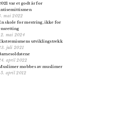
2021 var et godt år for
antisemittismen
3. mai 2022
En skole for mestring, ikke for
ensretting
12. mai 2024
Ekstremismens utviklingstrekk
23. juli 2021
Barnesoldatene
24. april 2022
Muslimer mobbes av muslimer
15. april 2012