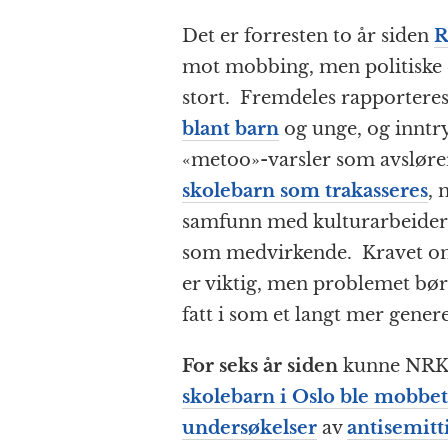
Det er forresten to år siden
R
mot mobbing, men politiske er
stort. Fremdeles rapporter
blant barn
og unge, og inntry
«metoo»-varsler som avslører
skolebarn som trakasseres
, 
samfunn med kulturarbeidere,
som medvirkende. Kravet 
er viktig, men problemet bør i
fatt i som et langt mer gene
For seks år siden
kunne NRK f
skolebarn i Oslo ble mobbet
undersøkelser
av
antisemitt