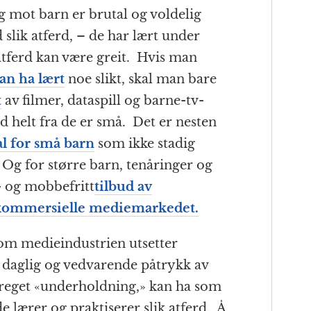
g mot barn er brutal og voldelig
 slik atferd, – de har lært under
 atferd kan være greit. Hvis man
an ha lært
noe slikt, skal man bare
t
av filmer, dataspill og barne-tv-
helt fra de er små. Det er nesten
al for små barn
som ikke stadig
 Og for større barn, tenåringer og
- og mobbefritt
tilbud av
kommersielle mediemarkedet.
som medieindustrien utsetter
 daglig og vedvarende påtrykk av
preget «underholdning,» kan ha som
 lærer og praktiserer slik atferd. Å