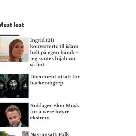
Mest lest
Ingrid (21)
konverterte til islam
helt på egen hånd: –
Jeg syntes hijab var
så fint
Document utsatt for
hackerangrep
Anklager Elon Musk
for å være høyre­
ekstrem
Nav-ansatt: Folk