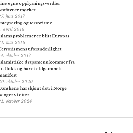
sine egne opplysningsverdier
omfavner mørket
27. juni 2017
Integrering og terrorisme
1. april 2016
Islams problemer er blitt Europas
31. mai 2016
Terrorismens uforanderlighet
14. oktober 2017
Islamistiske drapsmenn kommer fra
en flokk og har et eldgammelt
manifest
20. oktober 2020
Danskene har skjønt det; i Norge
henger vi etter
21. oktober 2024