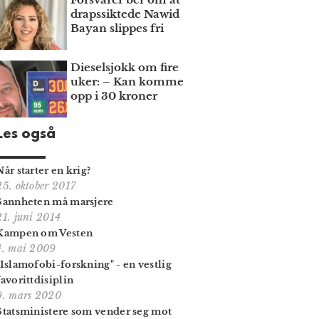
draps­siktede Nawid
Bayan slippes fri
Dieselsjokk om fire
uker: – Kan komme
opp i 30 kroner
Les også
Når starter en krig?
25. oktober 2017
Sannheten må marsjere
21. juni 2014
Kampen om Vesten
4. mai 2009
"Islamofobi-forskning" - en vestlig
favorittdisiplin
9. mars 2020
Statsministere som vender seg mot