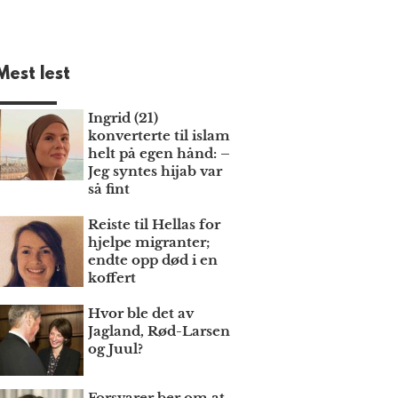
Mest lest
Ingrid (21)
konverterte til islam
helt på egen hånd: –
Jeg syntes hijab var
så fint
Reiste til Hellas for
hjelpe migranter;
endte opp død i en
koffert
Hvor ble det av
Jagland, Rød-Larsen
og Juul?
Forsvarer ber om at