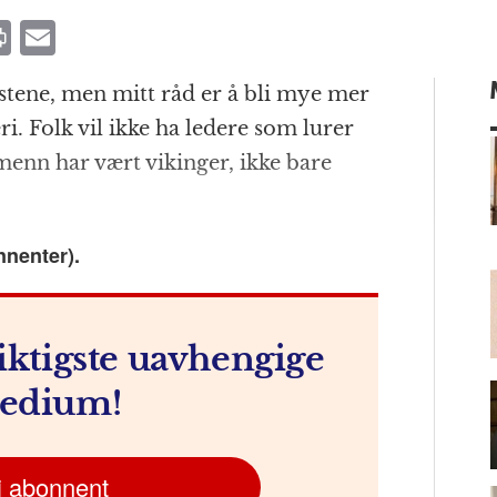
P
E
ri
m
istene, men mitt råd er å bli mye mer
n
ai
ri. Folk vil ikke ha ledere som lurer
t
l
enn har vært vikinger, ikke bare
m
nnenter).
iktigste uavhengige
edium!
i abonnent