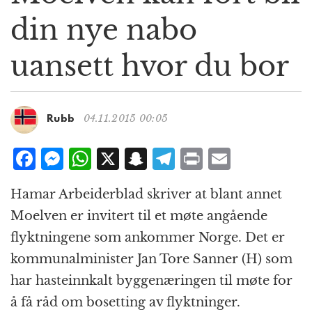
g
din nye nabo
a
t
uansett hvor du bor
i
o
n
04.11.2015 00:05
Rubb
F
M
W
X
S
T
P
E
a
e
h
n
el
ri
m
Hamar Arbeiderblad skriver at blant annet
c
ss
at
a
e
n
ai
Moelven er invitert til et møte angående
e
e
s
p
g
t
l
flyktningene som ankommer Norge. Det er
b
n
A
c
r
kommunalminister Jan Tore Sanner (H) som
o
g
p
h
a
har hasteinnkalt byggenæringen til møte for
o
e
p
at
m
å få råd om bosetting av flyktninger.