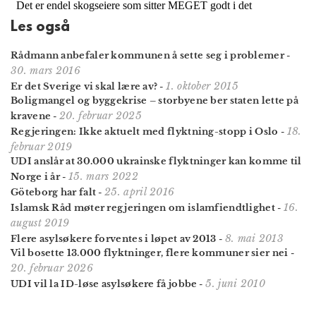
Les også
Rådmann anbefaler kommunen å sette seg i problemer
-
30. mars 2016
1. oktober 2015
Er det Sverige vi skal lære av?
-
Boligmangel og byggekrise – storbyene ber staten lette på
20. februar 2025
kravene
-
18.
Regjeringen: Ikke aktuelt med flyktning-stopp i Oslo
-
februar 2019
UDI anslår at 30.000 ukrainske flyktninger kan komme til
15. mars 2022
Norge i år
-
25. april 2016
Göteborg har falt
-
16.
Islamsk Råd møter regjeringen om islamfiendtlighet
-
august 2019
8. mai 2013
Flere asylsøkere forventes i løpet av 2013
-
Vil bosette 13.000 flyktninger, flere kommuner sier nei
-
20. februar 2026
5. juni 2010
UDI vil la ID-løse asylsøkere få jobbe
-