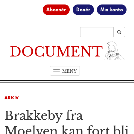
Abonnér
Donér
Min konto
MENY
T
o
g
g
ARKIV
l
e
Brakkeby fra
n
a
v
Moelven kan fort bli
i