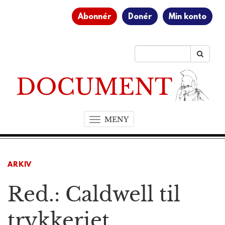
Abonnér
Donér
Min konto
MENY
T
o
g
g
ARKIV
l
e
Red.: Caldwell til
n
a
v
trykkeriet
i