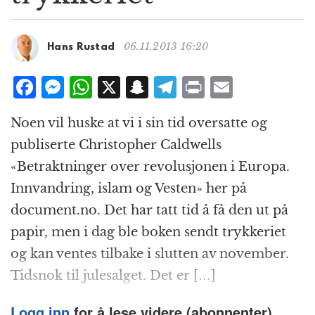
g
a
t
06.11.2013 16:20
Hans Rustad
i
o
F
M
W
X
S
T
P
E
n
a
e
h
n
el
ri
m
Noen vil huske at vi i sin tid oversatte og
c
ss
at
a
e
n
ai
publiserte Christopher Caldwells
e
e
s
p
g
t
l
«Betraktninger over revolusjonen i Europa.
b
n
A
c
r
Innvandring, islam og Vesten» her på
o
g
p
h
a
document.no. Det har tatt tid å få den ut på
o
e
p
at
m
papir, men i dag ble boken sendt trykkeriet
k
r
og kan ventes tilbake i slutten av november.
Tidsnok til julesalget. Det er […]
Logg inn
for å lese videre (abonnenter).