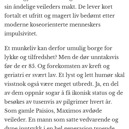
sin åndelige veileders makt. De lever kort
fortalt et ufritt og magert liv bedømt etter
moderne koseorienterte menneskers
impulsivitet.
Et munkeliv kan derfor umulig borge for
lykke og tilfredshet? Men de dør unntaksvis
før de er 85. Og forekomsten av kreft og
geriatri er svært lav. Et lyst og lett humør skal
visstnok også være meget utbredt. Ja, en del
av dem oppnår sogar å få ikonisk status og de
besøkes av tusenvis av pilgrimer hvert år.
Som gamle Paisios, Maximos avdøde
veileder. En mann som satte vedvarende og
dype inntrykk i en hel generasjon troende.