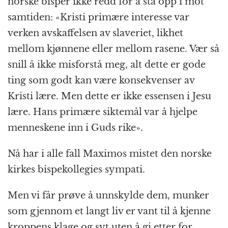
norske bisper ikke redd for å stå opp i mot
samtiden: «Kristi primære interesse var
verken avskaffelsen av slaveriet, likhet
mellom kjønnene eller mellom rasene. Vær så
snill å ikke misforstå meg, alt dette er gode
ting som godt kan være konsekvenser av
Kristi lære. Men dette er ikke essensen i Jesu
lære. Hans primære siktemål var å hjelpe
menneskene inn i Guds rike».
Nå har i alle fall Maximos mistet den norske
kirkes bispekollegies sympati.
Men vi får prøve å unnskylde dem, munker
som gjennom et langt liv er vant til å kjenne
kroppens klage og syt uten å gi etter for