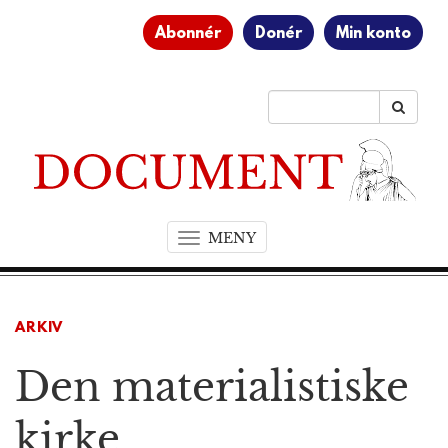
Abonnér
Donér
Min konto
MENY
T
o
g
g
ARKIV
l
e
Den materialistiske
n
a
v
kirke
i