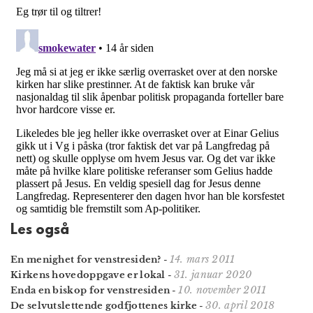
Les også
14. mars 2011
En menighet for venstresiden?
-
31. januar 2020
Kirkens hovedoppgave er lokal
-
10. november 2011
Enda en biskop for venstresiden
-
30. april 2018
De selvutslettende godfjottenes kirke
-