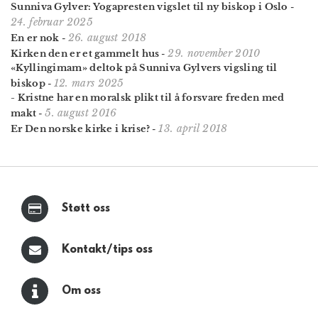
Sunniva Gylver: Yogapresten vigslet til ny biskop i Oslo
-
24. februar 2025
26. august 2018
En er nok
-
29. november 2010
Kirken den er et gammelt hus
-
«Kyllingimam» deltok på Sunniva Gylvers vigsling til
12. mars 2025
biskop
-
- Kristne har en moralsk plikt til å forsvare freden med
5. august 2016
makt
-
13. april 2018
Er Den norske kirke i krise?
-
Støtt oss
Kontakt/tips oss
Om oss