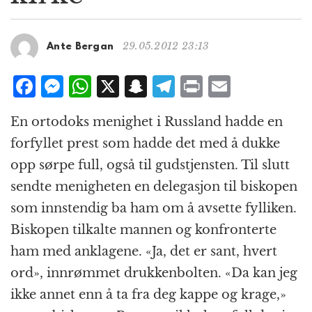
g
a
t
29.05.2012 23:13
Ante Bergan
i
o
F
M
W
X
S
T
P
E
n
a
e
h
n
el
ri
m
En ortodoks menighet i Russland hadde en
c
ss
at
a
e
n
ai
forfyllet prest som hadde det med å dukke
e
e
s
p
g
t
l
opp sørpe full, også til gudstjensten. Til slutt
b
n
A
c
r
sendte menigheten en delegasjon til biskopen
o
g
p
h
a
som innstendig ba ham om å avsette fylliken.
o
e
p
at
m
Biskopen tilkalte mannen og konfronterte
k
r
ham med anklagene. «Ja, det er sant, hvert
ord», innrømmet drukkenbolten. «Da kan jeg
ikke annet enn å ta fra deg kappe og krage,»