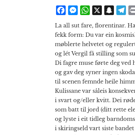
F
M
W
X
S
T
a
e
h
n
el
La all sut fare, florentinar. 
c
ss
at
a
e
fekk form: Du var ein kosmisk
e
e
s
p
g
møblerte helvetet og reguler
b
n
A
c
r
og lét Vergil få stilling som su
o
g
p
h
a
Di fagre muse førte deg ved
o
e
p
at
og gav deg syner ingen skoda
k
r
til scenen femnde heile him
Kulissane var såleis konsekve
i svart og/eller kvitt. Dei rø
som batt til jord (ditt rette e
og lyste i eit tidleg barndo
i skiringseld vart siste bandet