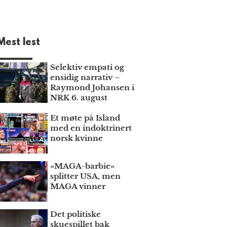
Mest lest
Selektiv empati og
ensidig narrativ –
Raymond Johansen i
NRK 6. august
Et møte på Island
med en indoktrinert
norsk kvinne
«MAGA-barbie»
splitter USA, men
MAGA vinner
Det politiske
skuespillet bak