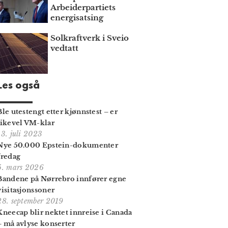
Arbeiderpartiets
energisatsing
Solkraftverk i Sveio
vedtatt
Les også
Ble utestengt etter kjønnstest – er
likevel VM-klar
13. juli 2023
Nye 50.000 Epstein-dokumenter
fredag
5. mars 2026
Bandene på Nørrebro innfører egne
visitasjonssoner
28. september 2019
Kneecap blir nektet innreise i Canada
– må avlyse konserter