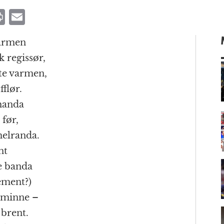
P
E
ri
m
Harmen
n
ai
 regissør,
t
l
te varmen,
fflør.
 handa
m
 før,
melranda.
nt
de banda
lement?)
msminne –
 brent.