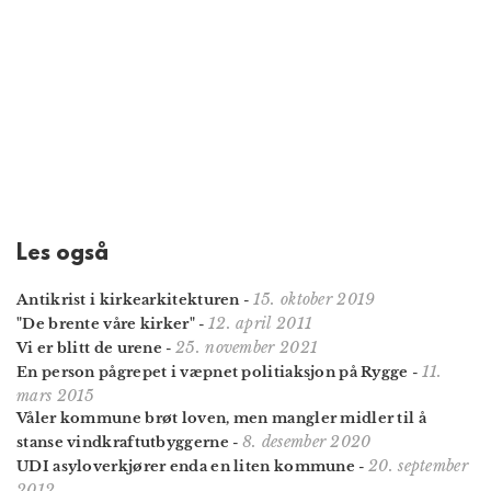
Les også
15. oktober 2019
Antikrist i kirkearkitekturen
-
12. april 2011
"De brente våre kirker"
-
25. november 2021
Vi er blitt de urene
-
11.
En person pågrepet i væpnet politiaksjon på Rygge
-
mars 2015
Våler kommune brøt loven, men mangler midler til å
8. desember 2020
stanse vindkraftutbyggerne
-
20. september
UDI asyloverkjører enda en liten kommune
-
2012