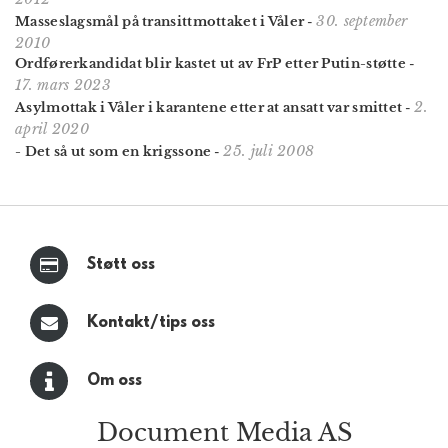
30. september
Masseslagsmål på transittmottaket i Våler
-
2010
Ordførerkandidat blir kastet ut av FrP etter Putin-støtte
-
17. mars 2023
2.
Asylmottak i Våler i karantene etter at ansatt var smittet
-
april 2020
25. juli 2008
- Det så ut som en krigssone
-
Støtt oss
Kontakt/tips oss
Om oss
Document Media AS