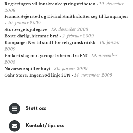
19. desember
Regjeringen vil innskrenke ytringsfriheten
-
2008
Francis Sejersted og Eivind Smith slutter seg til kampanjen
20. januar 2009
-
19. desember 2008
Storbergets julegave
-
2. februar 2009
Borte dårlig, hjemme bra?
-
18. januar
Kampanje: Nei til straff for religionskritikk
-
2009
19. november
Enda et slag mot ytringsfriheten fra FN?
-
2008
30. januar 2009
Navarsete spiller høyt
-
14. november 2008
Gahr Støre: Ingen rød linje i FN
-
Støtt oss
Kontakt/tips oss