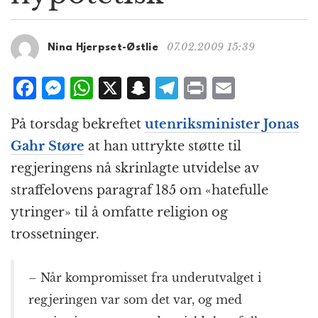
g
a
t
07.02.2009 15:39
Nina Hjerpset-Østlie
i
o
F
M
W
X
S
T
P
E
n
a
e
h
n
el
ri
m
På torsdag bekreftet
utenriksminister Jonas
c
ss
at
a
e
n
ai
Gahr Støre
at han uttrykte støtte til
e
e
s
p
g
t
l
regjeringens nå skrinlagte utvidelse av
b
n
A
c
r
straffelovens paragraf 185 om «hatefulle
o
g
p
h
a
ytringer» til å omfatte religion og
o
e
p
at
m
trossetninger.
k
r
– Når kompromisset fra underutvalget i
regjeringen var som det var, og med