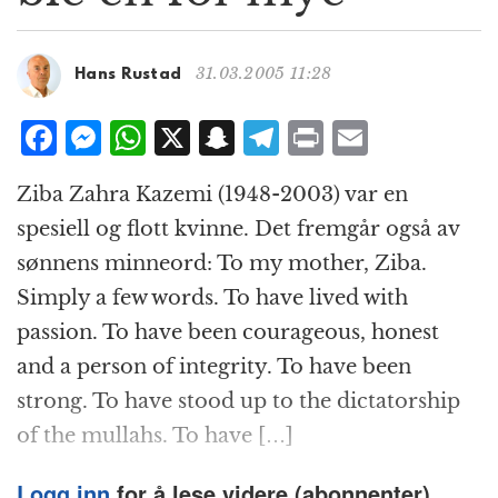
g
a
t
31.03.2005 11:28
Hans Rustad
i
o
F
M
W
X
S
T
P
E
n
a
e
h
n
el
ri
m
Ziba Zahra Kazemi (1948-2003) var en
c
ss
at
a
e
n
ai
spesiell og flott kvinne. Det fremgår også av
e
e
s
p
g
t
l
sønnens minneord: To my mother, Ziba.
b
n
A
c
r
Simply a few words. To have lived with
o
g
p
h
a
passion. To have been courageous, honest
o
e
p
at
m
and a person of integrity. To have been
k
r
strong. To have stood up to the dictatorship
of the mullahs. To have […]
Logg inn
for å lese videre (abonnenter).