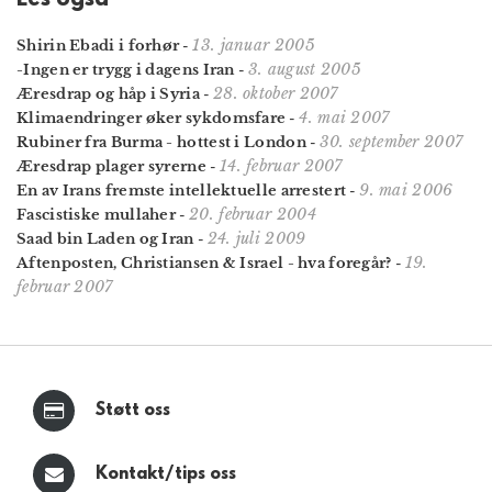
13. januar 2005
Shirin Ebadi i forhør
-
3. august 2005
-Ingen er trygg i dagens Iran
-
28. oktober 2007
Æresdrap og håp i Syria
-
4. mai 2007
Klimaendringer øker sykdomsfare
-
30. september 2007
Rubiner fra Burma - hottest i London
-
14. februar 2007
Æresdrap plager syrerne
-
9. mai 2006
En av Irans fremste intellektuelle arrestert
-
20. februar 2004
Fascistiske mullaher
-
24. juli 2009
Saad bin Laden og Iran
-
19.
Aftenposten, Christiansen & Israel - hva foregår?
-
februar 2007
Støtt oss
Kontakt/tips oss