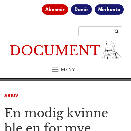
Abonnér
Donér
Min konto
MENY
T
o
g
g
ARKIV
l
e
En modig kvinne
n
a
v
ble en for mye
i