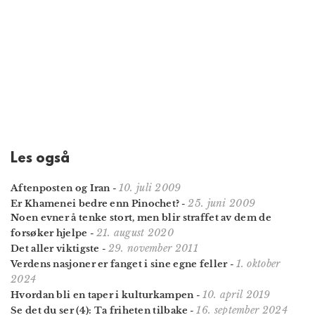
Les også
10. juli 2009
Aftenposten og Iran
-
25. juni 2009
Er Khamenei bedre enn Pinochet?
-
Noen evner å tenke stort, men blir straffet av dem de
21. august 2020
forsøker hjelpe
-
29. november 2011
Det aller viktigste
-
1. oktober
Verdens nasjoner er fanget i sine egne feller
-
2024
10. april 2019
Hvordan bli en taper i kulturkampen
-
16. september 2024
Se det du ser (4): Ta friheten tilbake
-