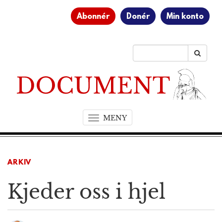
Abonnér
Donér
Min konto
MENY
T
o
g
g
ARKIV
l
e
Kjeder oss i hjel
n
a
v
i