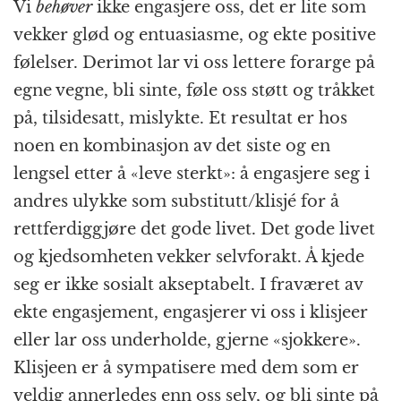
Vi
behøver
ikke engasjere oss, det er lite som
vekker glød og entuasiasme, og ekte positive
følelser. Derimot lar vi oss lettere forarge på
egne vegne, bli sinte, føle oss støtt og tråkket
på, tilsidesatt, mislykte. Et resultat er hos
noen en kombinasjon av det siste og en
lengsel etter å «leve sterkt»: å engasjere seg i
andres ulykke som substitutt/klisjé for å
rettferdiggjøre det gode livet. Det gode livet
og kjedsomheten vekker selvforakt. Å kjede
seg er ikke sosialt akseptabelt. I fraværet av
ekte engasjement, engasjerer vi oss i klisjeer
eller lar oss underholde, gjerne «sjokkere».
Klisjeen er å sympatisere med dem som er
veldig annerledes enn oss selv, og bli sinte på