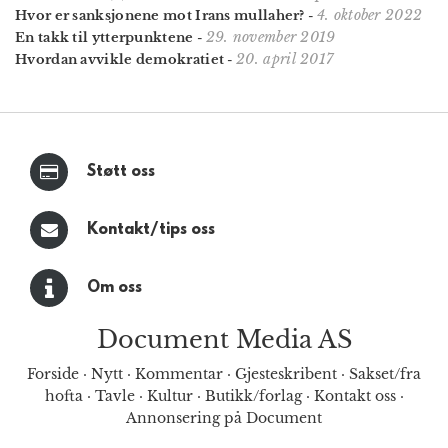
4. oktober 2022
Hvor er sanksjonene mot Irans mullaher?
-
29. november 2019
En takk til ytterpunktene
-
20. april 2017
Hvordan avvikle demokratiet
-
Støtt oss
Kontakt/tips oss
Om oss
Document Media AS
Forside
·
Nytt
·
Kommentar
·
Gjesteskribent
·
Sakset/fra
hofta
·
Tavle
·
Kultur
·
Butikk/forlag
·
Kontakt oss
·
Annonsering på Document