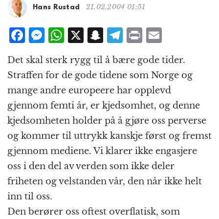
g
21.02.2004 01:51
Hans Rustad
a
t
F
M
W
X
S
T
P
E
i
a
e
h
n
el
ri
m
o
Det skal sterk rygg til å bære gode tider.
n
c
ss
at
a
e
n
ai
Straffen for de gode tidene som Norge og
e
e
s
p
g
t
l
mange andre europeere har opplevd
b
n
A
c
r
gjennom femti år, er kjedsomhet, og denne
o
g
p
h
a
kjedsomheten holder på å gjøre oss perverse
o
e
p
at
m
og kommer til uttrykk kanskje først og fremst
k
r
gjennom mediene. Vi klarer ikke engasjere
oss i den del av verden som ikke deler
friheten og velstanden vår, den når ikke helt
inn til oss.
Den berører oss oftest overflatisk, som