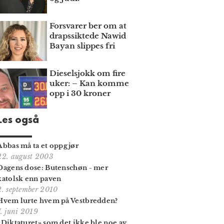
Forsvarer ber om at
draps­siktede Nawid
Bayan slippes fri
Dieselsjokk om fire
uker: – Kan komme
opp i 30 kroner
Les også
Abbas må ta et oppgjør
22. august 2003
Dagens dose: Butenschøn - mer
katolsk enn paven
2. september 2010
Hvem lurte hvem på Vestbredden?
7. juni 2019
«Diktaturet» som det ikke ble noe av