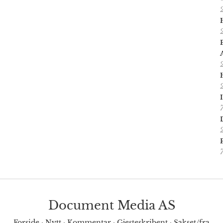
Document Media AS
Forside
·
Nytt
·
Kommentar
·
Gjesteskribent
·
Sakset/fra