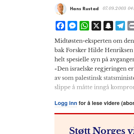
07.09.2003 04
Hans Rustad
F
M
W
X
S
T
a
e
h
n
el
Midtøsten-eksperten om den s
c
ss
at
a
e
bak Forsker Hilde Henriksen 
e
e
s
p
g
helt spesielle syn på avgang
b
n
A
c
r
«Den israelske regjeringen 
o
g
p
h
a
av som palestinsk statsministe
o
e
p
at
slippe å måtte inngå komprom
k
r
Logg inn
for å lese videre (abo
Støtt Norges v