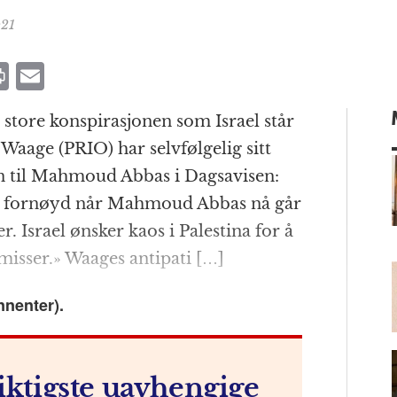
:21
P
E
ri
m
tore konspirasjonen som Israel står
n
ai
Waage (PRIO) har selvfølgelig sitt
t
l
en til Mahmoud Abbas i Dagsavisen:
er fornøyd når Mahmoud Abbas nå går
r. Israel ønsker kaos i Palestina for å
m
isser.» Waages antipati […]
nnenter).
iktigste uavhengige