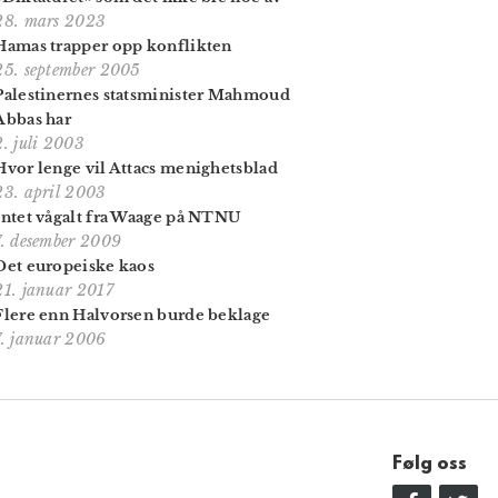
28. mars 2023
Hamas trapper opp konflikten
25. september 2005
Palestinernes statsminister Mahmoud
Abbas har
2. juli 2003
Hvor lenge vil Attacs menighetsblad
23. april 2003
Intet vågalt fra Waage på NTNU
7. desember 2009
Det europeiske kaos
21. januar 2017
Flere enn Halvorsen burde beklage
7. januar 2006
Følg oss