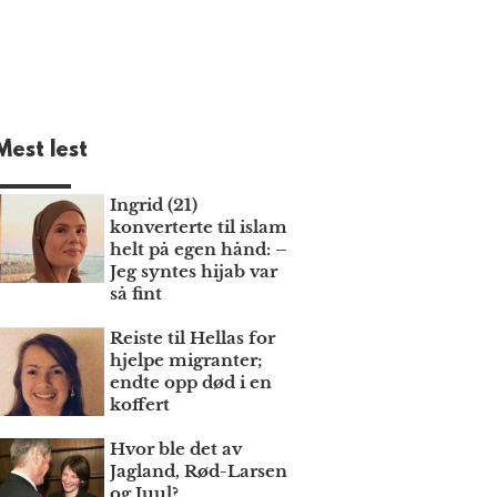
Mest lest
Ingrid (21)
konverterte til islam
helt på egen hånd: –
Jeg syntes hijab var
så fint
Reiste til Hellas for
hjelpe migranter;
endte opp død i en
koffert
Hvor ble det av
Jagland, Rød-Larsen
og Juul?