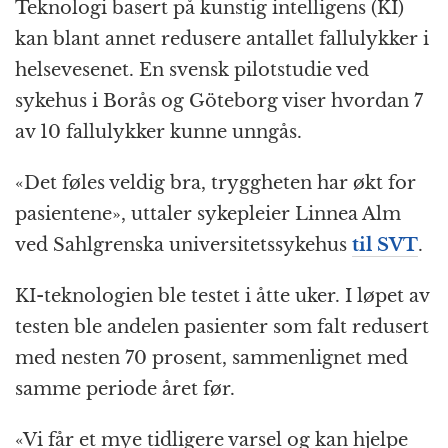
Teknologi basert på kunstig intelligens (KI)
c
ss
at
a
e
n
ai
kan blant annet redusere antallet fallulykker i
e
e
s
p
g
t
l
helsevesenet. En svensk pilotstudie ved
b
n
A
c
r
sykehus i Borås og Göteborg viser hvordan 7
o
g
p
h
a
av 10 fallulykker kunne unngås.
o
e
p
at
m
k
r
«Det føles veldig bra, tryggheten har økt for
pasientene», uttaler sykepleier Linnea Alm
ved Sahlgrenska universitetssykehus
til SVT
.
KI-teknologien ble testet i åtte uker. I løpet av
testen ble andelen pasienter som falt redusert
med nesten 70 prosent, sammenlignet med
samme periode året før.
«Vi får et mye tidligere varsel og kan hjelpe