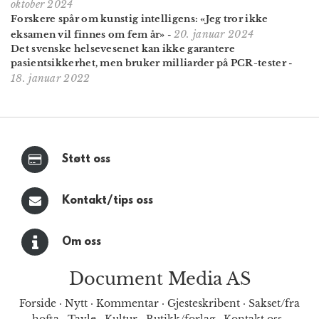
oktober 2024
Forskere spår om kunstig intelligens: «Jeg tror ikke
20. januar 2024
eksamen vil finnes om fem år»
-
Det svenske helsevesenet kan ikke garantere
pasientsikkerhet, men bruker milliarder på PCR-tester
-
18. januar 2022
Støtt oss
Kontakt/tips oss
Om oss
Document Media AS
Forside
·
Nytt
·
Kommentar
·
Gjesteskribent
·
Sakset/fra
hofta
·
Tavle
·
Kultur
·
Butikk/forlag
·
Kontakt oss
·