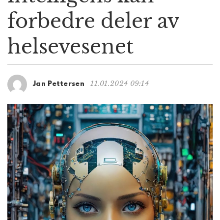
g
forbedre deler av
a
t
helsevesenet
i
o
n
11.01.2024 09:14
Jan Pettersen