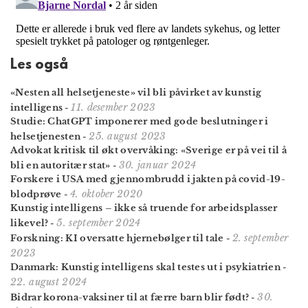
Les også
«Nesten all helsetjeneste» vil bli påvirket av kunstig
11. desember 2023
intelligens
-
Studie: ChatGPT imponerer med gode beslutninger i
25. august 2023
helsetjenesten
-
Advokat kritisk til økt overvåking: «Sverige er på vei til å
30. januar 2024
bli en autoritær stat»
-
Forskere i USA med gjennombrudd i jakten på covid-19-
4. oktober 2020
blodprøve
-
Kunstig intelligens – ikke så truende for arbeidsplasser
5. september 2024
likevel?
-
2. september
Forskning: KI oversatte hjernebølger til tale
-
2023
Danmark: Kunstig intelligens skal testes ut i psykiatrien
-
22. august 2024
30.
Bidrar korona-vaksiner til at færre barn blir født?
-