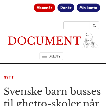
Abonnér
Donér
Min konto
MENY
T
o
g
g
NYTT
l
e
Svenske barn busses
n
a
v
til ghetto-skoler når
i