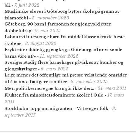
7. juni 2022
bli
-
Muslimske elever i Göteborg bytter skole på grunn av
5. november 2025
islamofobi
-
Göteborg: 90 barn i faresonen for gjengvold etter
9. mai 2025
dobbeltdrap
-
Labour vil utestenge barn fra middel­klassen fra de beste
8. august 2025
skolene
-
Frykt etter dødelig gjengkrig i Göteborg: «Tør vi sende
11. september 2025
barna våre ut?»
-
Sverige: Stadig flere barnehager påvirkes av bomber og
6. mars 2025
gjengskytinger
-
Lege mener det offentlige må presse velstående områder
8. november 2025
til å ta imot fattigere familier
-
31. mars 2011
Men politikernes egne barn går ikke der...
-
17. mars
Flukten fra minoritetsdominerte skoler i Oslo
-
2011
3.
Stockholm-topp om migranter: – Vi trenger folk
-
september 2017