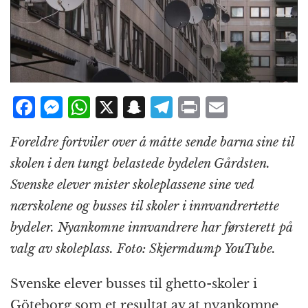
F
M
W
X
S
T
P
E
a
e
h
n
el
ri
m
Foreldre fortviler over å måtte sende barna sine til
c
ss
at
a
e
n
ai
skolen i den tungt belastede bydelen Gårdsten.
e
e
s
p
g
t
l
Svenske elever mister skoleplassene sine ved
b
n
A
c
r
nærskolene og busses til skoler i innvandrertette
o
g
p
h
a
bydeler. Nyankomne innvandrere har førsterett på
o
e
p
at
m
valg av skoleplass. Foto: Skjermdump YouTube.
k
r
Svenske elever busses til ghetto-skoler i
Göteborg som et resultat av at nyankomne