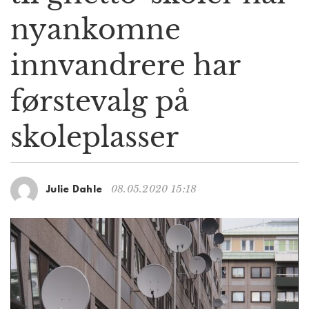
g
nyankomne
a
t
innvandrere har
i
o
n
førstevalg på
skoleplasser
08.05.2020 15:18
Julie Dahle