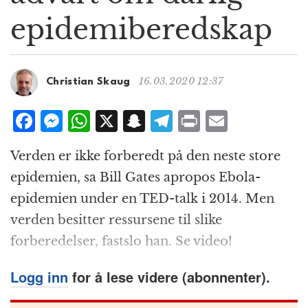
g
epidemiberedskap
a
t
i
o
16.03.2020 12:37
Christian Skaug
n
F
M
W
X
S
T
P
E
a
e
h
n
el
ri
m
Verden er ikke forberedt på den neste store
c
ss
at
a
e
n
ai
epidemien, sa Bill Gates apropos Ebola-
e
e
s
p
g
t
l
epidemien under en TED-talk i 2014. Men
b
n
A
c
r
verden besitter ressursene til slike
o
g
p
h
a
forberedelser, fastslo han. Se video!
o
e
p
at
m
k
r
Logg inn
for å lese videre (abonnenter).