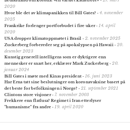
Brundtland om korona: «en varslet katastrofe»
-
2020
4. november
Hvor ble det av klima­panikken til Bill Gates?
-
2025
14. april
Frankrike forlenger portforbudet i fire uker
-
2020
2. november 2025
USA dropper klimatoppmøtet i Brasil
-
20.
Zuckerberg forbereder seg på apokalypsen på Hawaii
-
desember 2023
Kunstig generell intelligens som er dyktigere enn
20.
mennesker er snart her, erklærer Mark Zuckerberg
-
januar 2024
16. juni 2023
Bill Gates i møte med Kinas president
-
Har Erna tatt sine beslutninger om koronavaksine basert på
21. september 2021
det beste for befolkningen i Norge?
-
7. november 2003
Clintons store visjoner
-
Frekkere enn flatlusa? Regimet i Iran etterlyser
19. april 2020
"humanisme" fra andre
-