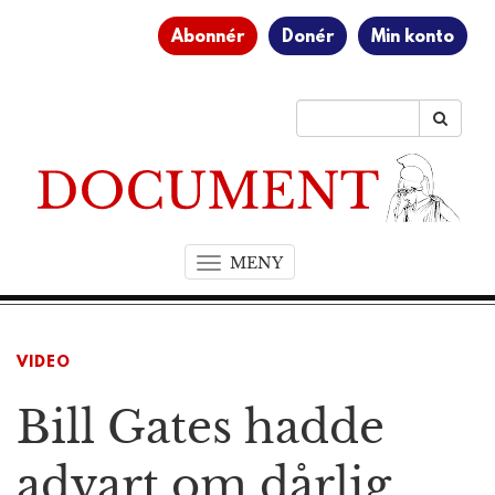
Abonnér
Donér
Min konto
MENY
T
o
g
g
VIDEO
l
e
Bill Gates hadde
n
a
v
advart om dårlig
i