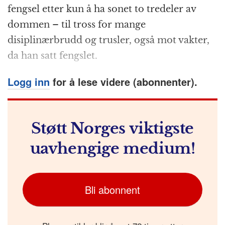
fengsel etter kun å ha sonet to tredeler av
e
e
s
p
g
t
l
dommen – til tross for mange
b
n
A
c
r
disiplinærbrudd og trusler, også mot vakter,
o
g
p
h
a
da han satt fengslet.
o
e
p
at
m
k
r
Logg inn
for å lese videre (abonnenter).
Støtt Norges viktigste
uavhengige medium!
Bli abonnent