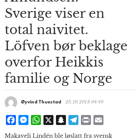
g
Sverige viser en
a
t
total naivitet.
i
o
n
Löfven bør beklage
overfor Heikkis
familie og Norge
25.10.2018 04:49
Øyvind Thuestad
F
M
W
X
S
T
P
E
a
e
h
n
el
ri
m
Makaveli Lindén ble løslatt fra svensk
c
ss
at
a
e
n
ai