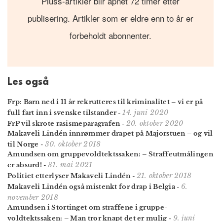
Pluss-artikler blir åpnet 72 timer etter
publisering. Artikler som er eldre enn to år er
forbeholdt abonnenter.
Les også
Frp: Barn ned i 11 år rekrutteres til kriminalitet – vi er på
14. juni 2020
full fart inn i svenske tilstander
-
20. oktober 2020
FrP vil skrote rasismeparagrafen
-
Makaveli Lindén innrømmer drapet på Majorstuen – og vil
30. oktober 2018
til Norge
-
Amundsen om gruppe­voldtekts­saken: – Straffe­utmålingen
31. mai 2021
er absurd!
-
21. oktober 2018
Politiet etterlyser Makaveli Lindén
-
6.
Makaveli Lindén også mistenkt for drap i Belgia
-
november 2018
Amundsen i Stortinget om straffene i gruppe­
9. juni
voldtektssaken: – Man tror knapt det er mulig
-