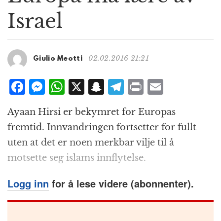
g
Israel
a
t
i
o
02.02.2016 21:21
Giulio Meotti
n
F
M
W
X
S
T
P
E
a
e
h
n
el
ri
m
Ayaan Hirsi er bekymret for Europas
c
ss
at
a
e
n
ai
fremtid. Innvandringen fortsetter for fullt
e
e
s
p
g
t
l
uten at det er noen merkbar vilje til å
b
n
A
c
r
motsette seg islams innflytelse.
o
g
p
h
a
o
e
p
at
m
Logg inn
for å lese videre (abonnenter).
k
r