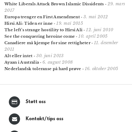
29. mars
White Liberals Attack Brown Islamic Dissidents
-
2017
3. mai 2012
Europa trenger en First Amendment
-
19. mai 2015
Hirsi Ali: Tiden er inne
-
12. juni 2010
The left’s strange hostility to Hirsi Ali
-
10. april 2005
See the conquering heroine come
-
11. desember
Canadiere må kjempe for sine rettigheter
-
2011
30. juni 2013
Alt eller intet
-
6. august 2008
Ayaan i Australia
-
16. oktober 2005
Nederlandsk toleranse på hard prøve
-
Støtt oss
Kontakt/tips oss