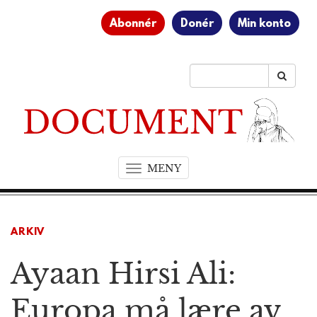
Abonnér
Donér
Min konto
MENY
T
o
g
g
ARKIV
l
e
Ayaan Hirsi Ali:
n
a
v
Europa må lære av
i