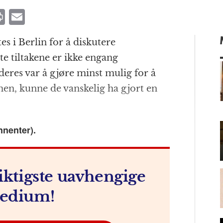
P
E
ri
m
s i Berlin for å diskutere
n
ai
te tiltakene er ikke engang
t
l
deres var å gjøre minst mulig for å
n, kunne de vanskelig ha gjort en
m
nnenter).
iktigste uavhengige
edium!