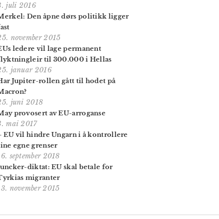
3. juli 2016
Merkel: Den åpne dørs politikk ligger
fast
25. november 2015
EUs ledere vil lage permanent
flyktningleir til 300.000 i Hellas
25. januar 2016
Har Jupiter-rollen gått til hodet på
Macron?
25. juni 2018
May provosert av EU-arroganse
3. mai 2017
– EU vil hindre Ungarn i å kontrollere
sine egne grenser
16. september 2018
Juncker-diktat: EU skal betale for
Tyrkias migranter
13. november 2015