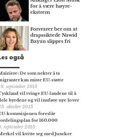
for å være høyre­
ekstrem
Forsvarer ber om at
draps­siktede Nawid
Bayan slippes fri
Les også
Maiziere: De som nekter å ta
migranter kan miste EU-støtte
19. september 2015
Tyskland vil tvinge EU-landene til å
dele byrdene og vil innføre nye lover
25. oktober 2015
EU-kommisjonen foreslår
fordelingsplan for 160.000
9. september 2015
Merkel vil kvitte seg med Juncker