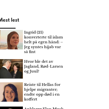
Mest lest
Ingrid (21)
konverterte til islam
helt på egen hånd: –
Jeg syntes hijab var
så fint
Hvor ble det av
Jagland, Rød-Larsen
og Juul?
Reiste til Hellas for
hjelpe migranter;
endte opp død i en
koffert
Anklager Elon Musk