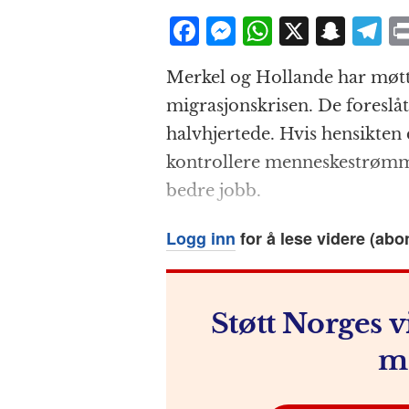
F
M
W
X
S
T
a
e
h
n
el
Merkel og Hollande har møtte
c
ss
at
a
e
migrasjonskrisen. De foreslåt
e
e
s
p
g
halvhjertede. Hvis hensikten 
b
n
A
c
r
kontrollere menneskestrømme
o
g
p
h
a
bedre jobb.
o
e
p
at
k
r
Logg inn
for å lese videre (abo
Støtt Norges v
m