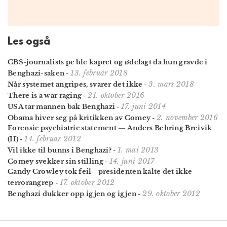
Les også
CBS-journalists pc ble kapret og ødelagt da hun gravde i
13. februar 2018
Benghazi-saken
-
3. mars 2018
Når systemet angripes, svarer det ikke
-
21. oktober 2016
There is a war raging
-
17. juni 2014
USA tar mannen bak Benghazi
-
2. november 2016
Obama hiver seg på kritikken av Comey
-
Forensic psychiatric statement — Anders Behring Breivik
14. februar 2012
(II)
-
1. mai 2013
Vil ikke til bunns i Benghazi?
-
14. juni 2017
Comey svekker sin stilling
-
Candy Crowley tok feil - presidenten kalte det ikke
17. oktober 2012
terrorangrep
-
29. oktober 2012
Benghazi dukker opp igjen og igjen
-