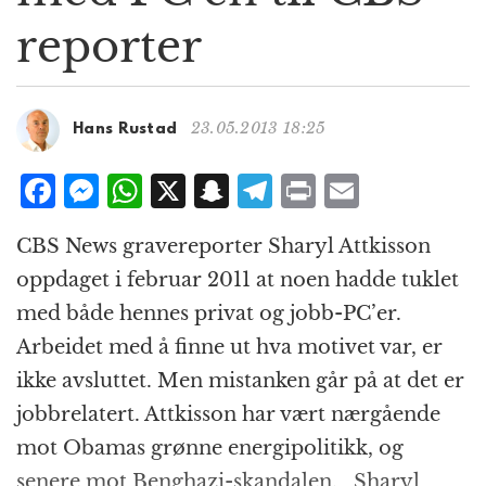
g
reporter
a
t
i
o
23.05.2013 18:25
Hans Rustad
n
F
M
W
X
S
T
P
E
a
e
h
n
el
ri
m
CBS News gravereporter Sharyl Attkisson
c
ss
at
a
e
n
ai
oppdaget i februar 2011 at noen hadde tuklet
e
e
s
p
g
t
l
med både hennes privat og jobb-PC’er.
b
n
A
c
r
Arbeidet med å finne ut hva motivet var, er
o
g
p
h
a
ikke avsluttet. Men mistanken går på at det er
o
e
p
at
m
jobbrelatert. Attkisson har vært nærgående
k
r
mot Obamas grønne energipolitikk, og
senere mot Benghazi-skandalen. Sharyl