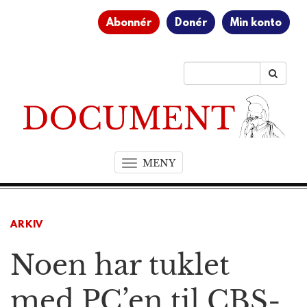
Abonnér
Donér
Min konto
MENY
T
o
g
g
ARKIV
l
e
Noen har tuklet
n
a
v
med PC’en til CBS-
i