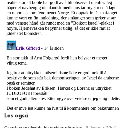
Les også
9. februar 2007
Gaarders fordreide historieoppfatning
-