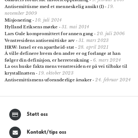
19.
Antisemittisme med et menneskelig ansikt (I)
-
november 2009
10. juli 2014
Misjonering
-
31. mai 2014
Hylland Eriksens mørke
-
20. juli 2006
Lars Gule kompromittert for annen gang
-
31. mars 2023
Venstresidens antisemittiske arv
-
28. april 2021
HRW: Israel er en apartheid-stat
-
Å ville definere hvem den andre er og forlange at han
6. mars 2024
følger din definisjon, er herretenkning
-
La oss huske fakta mens venstre­siden er på vei tilbake til
19. oktober 2023
krystall­natten
-
24. februar 2024
Antisemittismens uforanderlige årsaker
-
Støtt oss
Kontakt/tips oss