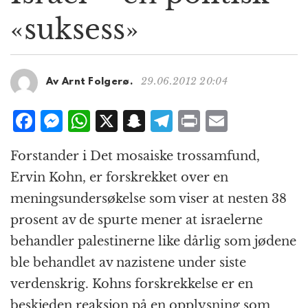
g
«suksess»
a
t
i
o
29.06.2012 20:04
Av Arnt Folgerø.
n
F
M
W
X
S
T
P
E
a
e
h
n
el
ri
m
Forstander i Det mosaiske trossamfund,
c
ss
at
a
e
n
ai
Ervin Kohn, er forskrekket over en
e
e
s
p
g
t
l
meningsundersøkelse som viser at nesten 38
b
n
A
c
r
prosent av de spurte mener at israelerne
o
g
p
h
a
behandler palestinerne like dårlig som jødene
o
e
p
at
m
ble behandlet av nazistene under siste
k
r
verdenskrig. Kohns forskrekkelse er en
beskjeden reaksjon på en opplysning som