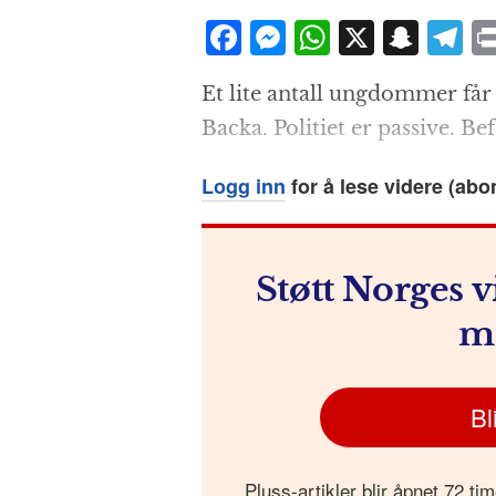
F
M
W
X
S
T
a
e
h
n
el
Et lite antall ungdommer får 
c
ss
at
a
e
Backa. Politiet er passive. Be
e
e
s
p
g
b
n
A
c
r
Logg inn
for å lese videre (abo
o
g
p
h
a
o
e
p
at
k
r
Støtt Norges v
m
Bl
Pluss-artikler blir åpnet 72 tim