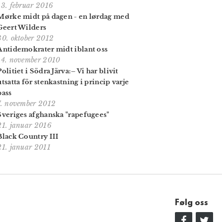
13. februar 2016
Mørke midt på dagen - en lørdag med
Geert Wilders
30. oktober 2012
Antidemokrater midt iblant oss
14. november 2010
Politiet i Södra Järva:– Vi har blivit
utsatta för stenkastning i princip varje
pass
7. november 2012
Sveriges afghanska "rapefugees"
21. januar 2016
Black Country III
21. januar 2011
Følg oss