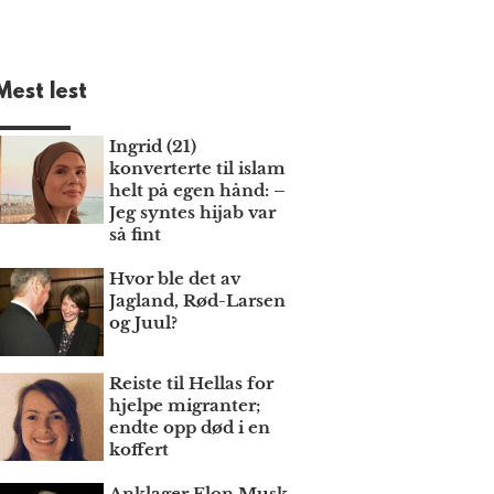
Mest lest
Ingrid (21)
konverterte til islam
helt på egen hånd: –
Jeg syntes hijab var
så fint
Hvor ble det av
Jagland, Rød-Larsen
og Juul?
Reiste til Hellas for
hjelpe migranter;
endte opp død i en
koffert
Anklager Elon Musk