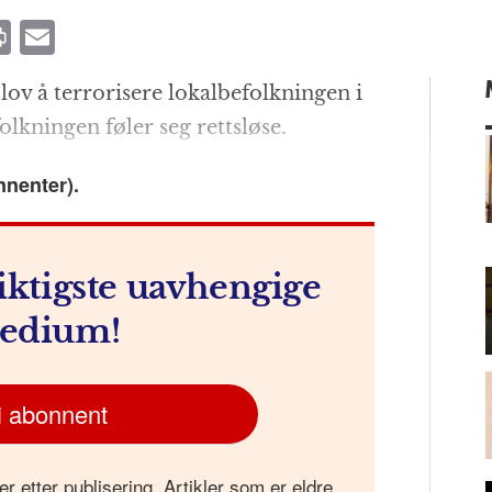
P
E
ri
m
lov å terrorisere lokalbefolkningen i
n
ai
folkningen føler seg rettsløse.
t
l
nnenter).
m
iktigste uavhengige
edium!
i abonnent
er etter publisering. Artikler som er eldre