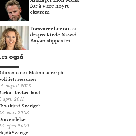
for å være høyre­
ekstrem
Forsvarer ber om at
draps­siktede Nawid
Bayan slippes fri
Les også
Bilbrannene i Malmö tærer på
politiets ressurser
14. august 2016
Backa - lovløst land
7. april 2011
Hva skjer i Sverige?
23. mars 2008
Omvendelse
23. april 2009
Hejdå Sverige!