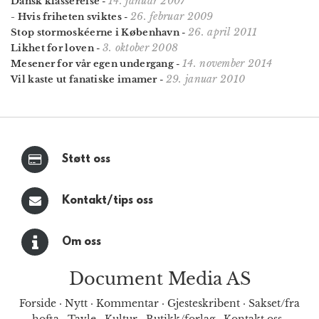
14. januar 2007
Dansk klassereise
-
26. februar 2009
- Hvis friheten sviktes
-
26. april 2011
Stop stormoskéerne i København
-
3. oktober 2008
Likhet for loven
-
14. november 2014
Mesener for vår egen undergang
-
29. januar 2010
Vil kaste ut fanatiske imamer
-
Støtt oss
Kontakt/tips oss
Om oss
Document Media AS
Forside
·
Nytt
·
Kommentar
·
Gjesteskribent
·
Sakset/fra