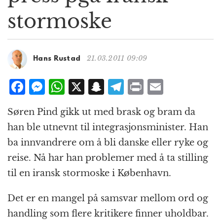
g
stormoske
a
t
i
o
21.03.2011 09:09
Hans Rustad
n
F
M
W
X
S
T
P
E
a
e
h
n
el
ri
m
Søren Pind gikk ut med brask og bram da
c
ss
at
a
e
n
ai
han ble utnevnt til integrasjonsminister. Han
e
e
s
p
g
t
l
ba innvandrere om å bli danske eller ryke og
b
n
A
c
r
reise. Nå har han problemer med å ta stilling
o
g
p
h
a
til en iransk stormoske i København.
o
e
p
at
m
k
r
Det er en mangel på samsvar mellom ord og
handling som flere kritikere finner uholdbar.