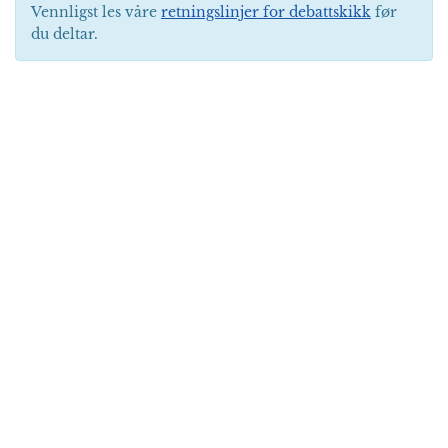
Vennligst les våre
retningslinjer for debattskikk
før
du deltar.