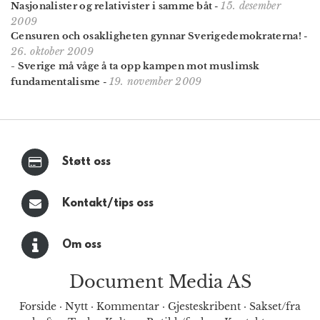
15. desember
Nasjonalister og relativister i samme båt
-
2009
Censuren och osakligheten gynnar Sverigedemokraterna!
-
26. oktober 2009
- Sverige må våge å ta opp kampen mot muslimsk
19. november 2009
fundamentalisme
-
Støtt oss
Kontakt/tips oss
Om oss
Document Media AS
Forside
·
Nytt
·
Kommentar
·
Gjesteskribent
·
Sakset/fra