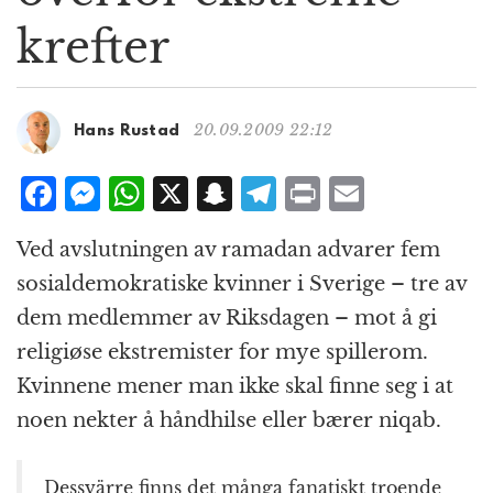
g
krefter
a
t
i
o
20.09.2009 22:12
Hans Rustad
n
F
M
W
X
S
T
P
E
a
e
h
n
el
ri
m
Ved avslutningen av ramadan advarer fem
c
ss
at
a
e
n
ai
sosialdemokratiske kvinner i Sverige – tre av
e
e
s
p
g
t
l
dem medlemmer av Riksdagen – mot å gi
b
n
A
c
r
religiøse ekstremister for mye spillerom.
o
g
p
h
a
Kvinnene mener man ikke skal finne seg i at
o
e
p
at
m
noen nekter å håndhilse eller bærer niqab.
k
r
Dessvärre finns det många fanatiskt troende