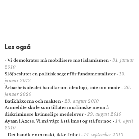
Les også
31. januar
- Vi demokrater må mobilisere mot islamismen
-
2010
13.
Slöjbeslutet en politisk seger för fundamentalister
-
januar 2012
26.
Ärbarhetsidealet handlar om ideologi, inte om mode
-
januar 2020
23. august 2010
Batikhäxorna och makten
-
Anmeldte skole som tillater muslimske menn å
29. august 2010
diskriminere kvinnelige medelever
-
14. april
Ayaan i Axess: Vi må våge å stå imot og stå for noe
-
2010
14. september 2010
- Det handler om makt, ikke frihet
-