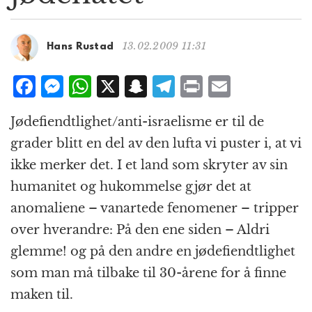
g
a
t
13.02.2009 11:31
Hans Rustad
i
o
F
M
W
X
S
T
P
E
n
a
e
h
n
el
ri
m
Jødefiendtlighet/anti-israelisme er til de
c
ss
at
a
e
n
ai
grader blitt en del av den lufta vi puster i, at vi
e
e
s
p
g
t
l
ikke merker det. I et land som skryter av sin
b
n
A
c
r
humanitet og hukommelse gjør det at
o
g
p
h
a
anomaliene – vanartede fenomener – tripper
o
e
p
at
m
over hverandre: På den ene siden – Aldri
k
r
glemme! og på den andre en jødefiendtlighet
som man må tilbake til 30-årene for å finne
maken til.