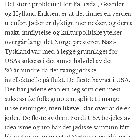
Det store problemet for Føllesdal, Gaarder
og Hylland Eriksen, er at det finnes en verden
utenfor. Jøder er dyktige mennesker, og deres
makt, innflytelse og kulturpolitiske ytelser
overgår langt det Norge presterer. Nazi-
Tyskland var med å legge grunnlaget for
USAs suksess i det annet halvdel av det
20.århundre da det tvang jødiske
intellektuelle på flukt. De fleste havnet i USA.
Der har jødene etablert seg som den mest
suksessrike folkegruppen, splittet i mange
ulike retninger, men likevel klar over at de er
jøder. De fleste av dem. Fordi USA besjeles av
idealisme og tro har det jødiske samfunn fått
blomstre, og man vet at Vesten er en idé, og at