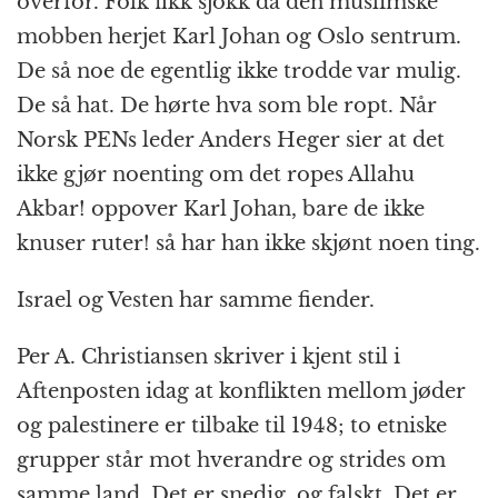
overfor. Folk fikk sjokk da den muslimske
mobben herjet Karl Johan og Oslo sentrum.
De så noe de egentlig ikke trodde var mulig.
De så hat. De hørte hva som ble ropt. Når
Norsk PENs leder Anders Heger sier at det
ikke gjør noenting om det ropes Allahu
Akbar! oppover Karl Johan, bare de ikke
knuser ruter! så har han ikke skjønt noen ting.
Israel og Vesten har samme fiender.
Per A. Christiansen skriver i kjent stil i
Aftenposten idag at konflikten mellom jøder
og palestinere er tilbake til 1948; to etniske
grupper står mot hverandre og strides om
samme land. Det er snedig, og falskt. Det er