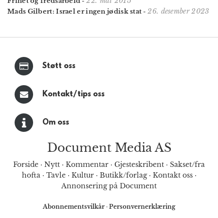
22. mai 2015
Frihet og fredsarbeid
-
26. desember 2023
Mads Gilbert: Israel er ingen jødisk stat
-
Støtt oss
Kontakt/tips oss
Om oss
Document Media AS
Forside
·
Nytt
·
Kommentar
·
Gjesteskribent
·
Sakset/fra
hofta
·
Tavle
·
Kultur
·
Butikk/forlag
·
Kontakt oss
·
Annonsering på Document
Abonnementsvilkår
·
Personvernerklæring