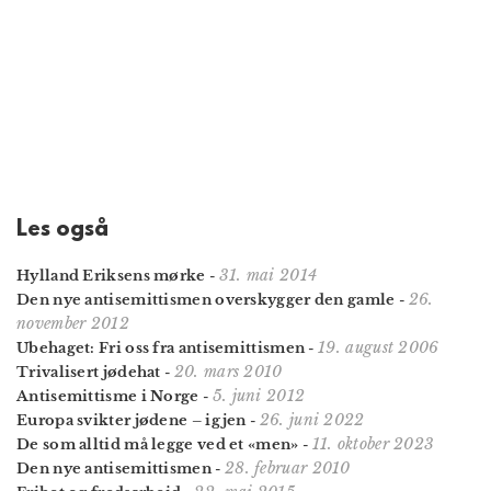
Les også
31. mai 2014
Hylland Eriksens mørke
-
26.
Den nye antisemittismen overskygger den gamle
-
november 2012
19. august 2006
Ubehaget: Fri oss fra antisemittismen
-
20. mars 2010
Trivalisert jødehat
-
5. juni 2012
Antisemittisme i Norge
-
26. juni 2022
Europa svikter jødene – igjen
-
11. oktober 2023
De som alltid må legge ved et «men»
-
28. februar 2010
Den nye antisemittismen
-