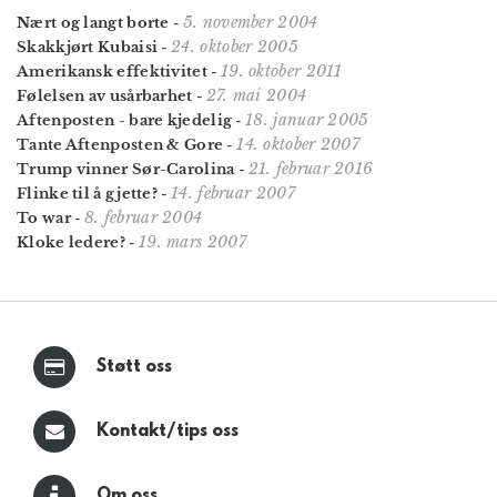
5. november 2004
Nært og langt borte
-
24. oktober 2005
Skakkjørt Kubaisi
-
19. oktober 2011
Amerikansk effektivitet
-
27. mai 2004
Følelsen av usårbarhet
-
18. januar 2005
Aftenposten - bare kjedelig
-
14. oktober 2007
Tante Aftenposten & Gore
-
21. februar 2016
Trump vinner Sør-Carolina
-
14. februar 2007
Flinke til å gjette?
-
8. februar 2004
To war
-
19. mars 2007
Kloke ledere?
-
Støtt oss
Kontakt/tips oss
Om oss