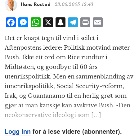
g
23.06.2005 12:43
Hans Rustad
a
t
F
M
W
X
S
T
P
E
i
a
e
h
n
el
ri
m
o
Det er knapt tegn til vind i seilet i
n
c
ss
at
a
e
n
ai
Aftenpostens ledere: Politisk motvind møter
e
e
s
p
g
t
l
Bush. Ikke ett ord om Rice rundtur i
b
n
A
c
r
Midtøsten, og goodbye til 60 års
o
g
p
h
a
utenrikspolitikk. Men en sammenblanding av
o
e
p
at
m
innenrikspolitikk, Social Security-reform,
k
r
Irak, og Guantanamo til en herlig grøt som
gjør at man kanskje kan avskrive Bush. -Den
neokonservative ideologi som […]
Logg inn
for å lese videre (abonnenter).