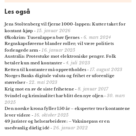
Les også
Jens Stoltenberg vil fjerne 1000-lappen: Kutter taket for
15. januar 2026
kontant-kjøp
-
6. mars 2024
Økokrim: Tusenlappen bør fjernes
-
Regnskapsførerne blander roller; vil være politiets
16. januar 2025
forlengede arm
-
Australia: Protestuke mot elektroniske penger. Folk
4. juli 2023
betaler kun med kontanter
-
17. august 2023
Retten til kontanter må opprettholdes
-
Norges Banks digitale valuta og frihet er uforenlige
22. mai 2023
størrelser
-
8. januar 2017
Krig mot en av de siste frihetene
-
30. mars
Svindel og kriminalitet har blitt den nye oljen
-
2025
Den norske krona fyller 150 år – eksperter tror kontantene
16. oktober 2025
lever videre
-
49 jurister og helse­arbeidere: – Vaksinepass er en
26. januar 2022
usedvanlig dårlig idé
-