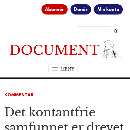
Abonnér
Donér
Min konto
MENY
T
o
g
g
KOMMENTAR
l
e
Det kontantfrie
n
a
v
samfunnet er drevet
i