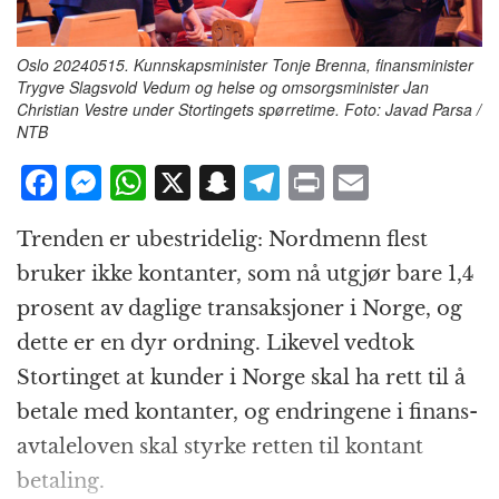
Oslo 20240515. Kunnskapsminister Tonje Brenna, finansminister
Trygve Slagsvold Vedum og helse og omsorgsminister Jan
Christian Vestre under Stortingets spørretime. Foto: Javad Parsa /
NTB
F
M
W
X
S
T
P
E
a
e
h
n
el
ri
m
Trenden er ubestridelig: Nordmenn flest
c
ss
at
a
e
n
ai
bruker ikke kontanter, som nå utgjør bare 1,4
e
e
s
p
g
t
l
prosent av daglige transaksjoner i Norge, og
b
n
A
c
r
dette er en dyr ordning. Likevel vedtok
o
g
p
h
a
Stortinget at kunder i Norge skal ha rett til å
o
e
p
at
m
betale med kontanter, og endringene i finans­
k
r
avtale­loven skal styrke retten til kontant
betaling.