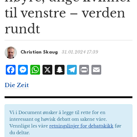
g
til venstre – verden
a
t
rundt
i
o
n
31.01.2024 17:39
Christian Skaug
F
M
W
X
S
T
P
E
a
e
h
n
el
ri
m
Die Zeit
c
ss
at
a
e
n
ai
e
e
s
p
g
t
l
b
n
A
c
r
Vi i Document ønsker å legge til rette for en
o
g
p
h
a
interessant og høvisk debatt om sakene våre.
o
e
p
at
m
Vennligst les våre
retningslinjer for debattskikk
før
du deltar.