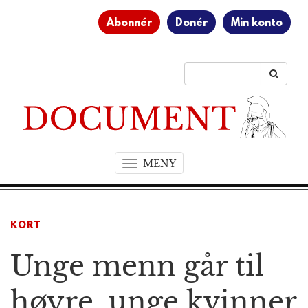
Abonnér
Donér
Min konto
MENY
T
o
g
g
KORT
l
e
Unge menn går til
n
a
v
høyre, unge kvinner
i