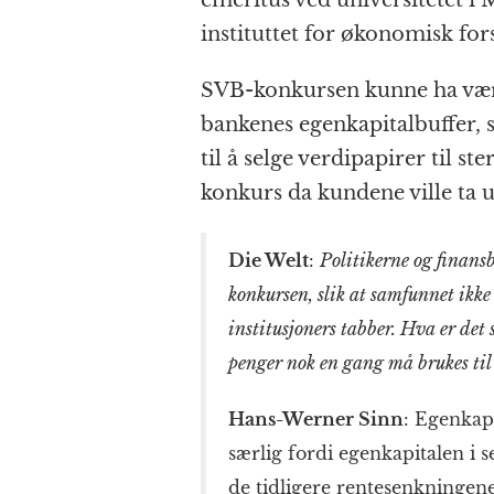
instituttet for økonomisk for
SVB-konkursen kunne ha vært
bankenes egen­kapital­buffer, 
til å selge verdi­papirer til st
konkurs da kundene ville ta u
Die Welt
:
Politikerne og finans
konkursen, slik at samfunnet ikk
institusjoners tabber. Hva er det 
penger nok en gang må brukes til 
Hans-Werner Sinn
: Egenkapi
særlig fordi egen­kapitalen i 
de tidligere rente­senkningene