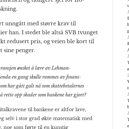
skning.
 unngått med større krav til
sier han. I stedet ble altså SVB tvunget
erkt redusert pris, og veien ble kort til
t sine penger.
­bransjen ønsket å lære av Lehman-
e enda en gang skulle rammes av finans­
som har gått galt nå som skatte­betalernes
å rette opp skader som bankene har gjort?
tal­kravene til bankene er altfor lave,
seg selv i stor grad økte matematisk med
, noe som førte til en kunstig