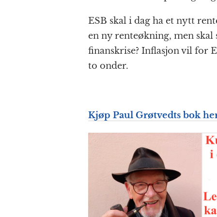
ESB skal i dag ha et nytt ren
en ny rente­økning, men skal s
finans­krise? Inflasjon vil f
to onder.
Kjøp Paul Grøtvedts bok he