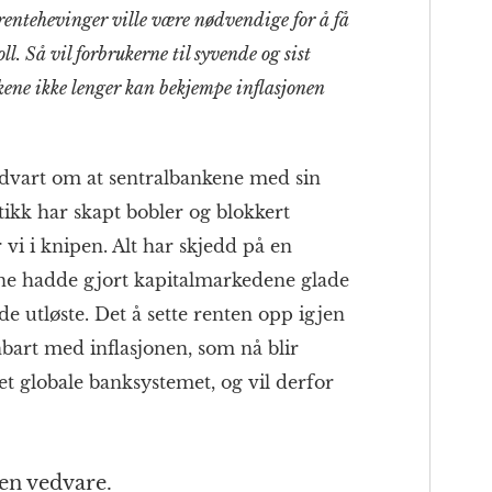
ente­hevinger ville være nødvendige for å få
l. Så vil forbrukerne til syvende og sist
nkene ikke lenger kan bekjempe inflasjonen
 advart om at sentral­bankene med sin
tikk har skapt bobler og blokkert
 vi i knipen. Alt har skjedd på en
ene hadde gjort kapital­markedene glade
 utløste. Det å sette renten opp igjen
­bart med inflasjonen, som nå blir
t globale bank­systemet, og vil derfor
gen vedvare.