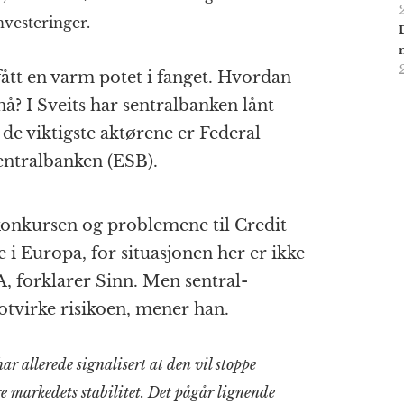
nvesteringer.
ått en varm potet i fanget. Hvordan
å? I Sveits har sentral­banken lånt
 de viktigste aktørene er Federal
ntral­banken (ESB).
-konkursen og problemene til Credit
se i Europa, for situasjonen her er ikke
SA, forklarer Sinn. Men sentral­
otvirke risikoen, mener han.
r allerede signalisert at den vil stoppe
kre markedets stabilitet. Det pågår lignende