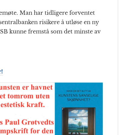
temøte. Man har tidligere forventet
entral­banken risikere å utløse en ny
or ESB kunne fremstå som det minste av
r!