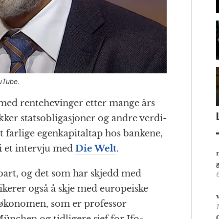
ouTube.
med rente­hevinger etter mange års
ekker statsobligasjoner og andre verdi­
 farlige egen­kapital­tap hos bankene,
i et intervju med
Die Welt
.
art, og det som har skjedd med
sikerer også å skje med europeiske
e økonomen, som er professor
München og tidligere sjef for Ifo-