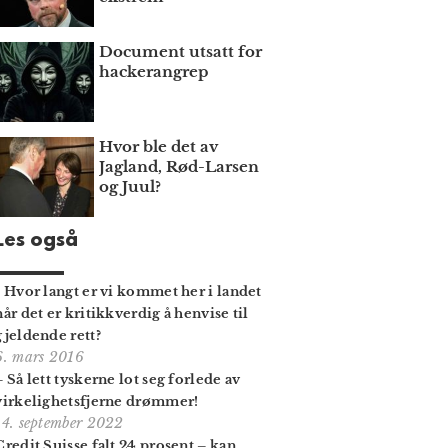
Document utsatt for
hackerangrep
Hvor ble det av
Jagland, Rød-Larsen
og Juul?
Les også
- Hvor langt er vi kommet her i landet
når det er kritikkverdig å henvise til
gjeldende rett?
6. mars 2016
– Så lett tyskerne lot seg forlede av
virkelighets­fjerne drømmer!
14. september 2022
Credit Suisse falt 24 prosent – kan