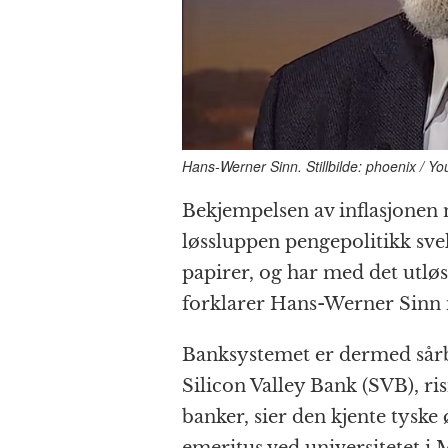
Hans-Werner Sinn. Stillbilde: phoenix / Y
Bekjempelsen av inflasjonen 
løs­sluppen penge­politikk sv
papirer, og har med det utløst
forklarer Hans-Werner Sinn 
Banksystemet er dermed sårb
Silicon Valley Bank (SVB), ri
banker, sier den kjente tysk
emeritus ved universitetet i 