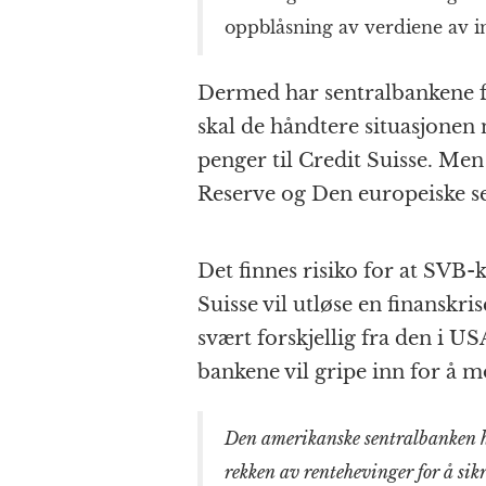
oppblåsning av verdiene av i
Dermed har sentral­bankene f
skal de håndtere situasjonen n
penger til Credit Suisse. Men
Reserve og Den europeiske se
Det finnes risiko for at SVB
Suisse vil utløse en finanskri
svært forskjellig fra den i U
bankene vil gripe inn for å m
Den amerikanske sentral­banken ha
rekken av rente­hevinger for å si