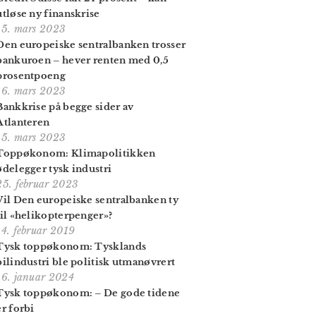
utløse ny finanskrise
15. mars 2023
Den europeiske sentral­banken trosser
bank­uroen – hever renten med 0,5
prosent­poeng
16. mars 2023
Bankkrise på begge sider av
Atlanteren
15. mars 2023
Toppøkonom: Klima­politikken
ødelegger tysk industri
25. februar 2023
Vil Den europeiske sentral­banken ty
til «helikopter­penger»?
14. februar 2019
Tysk toppøkonom: Tysklands
bilindustri ble politisk utmanøvrert
16. januar 2024
Tysk toppøkonom: – De gode tidene
er forbi