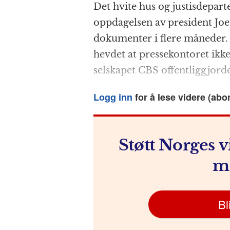
Det hvite hus og justis­­depa
c
ss
at
a
e
oppdagelsen av president Jo
e
e
s
p
g
dokumenter i flere måneder. P
b
n
A
c
r
hevdet at presse­kontoret ik
o
g
p
h
a
selskapet CBS offentlig­­gjord
o
e
p
at
k
r
Logg inn
for å lese videre (abo
Støtt Norges v
m
Bl