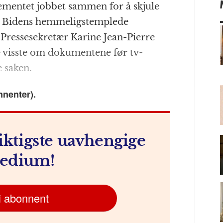
rtementet jobbet sammen for å skjule
n
ai
e Bidens hemmelig­­stemplede
t
l
resse­­sekretær Karine Jean-Pierre
ke visste om dokumentene før tv-
e saken.
m
nnenter).
iktigste uavhengige
edium!
i abonnent