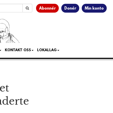
Abonnér
Donér
Min konto
KONTAKT OSS
LOKALLAG
et
aderte