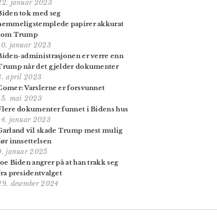
22. januar 2023
Biden tok med seg
hemmeligstemplede papirer akkurat
som Trump
10. januar 2023
Biden-administrasjonen er verre enn
Trump når det gjelder dokumenter
3. april 2023
Comer: Varslerne er forsvunnet
15. mai 2023
Flere dokumenter funnet i Bidens hus
14. januar 2023
Garland vil skade Trump mest mulig
før innsettelsen
9. januar 2025
Joe Biden angrer på at han trakk seg
fra presidentvalget
29. desember 2024