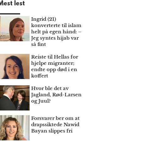
Mest lest
Ingrid (21)
konverterte til islam
helt på egen hånd: –
Jeg syntes hijab var
så fint
Reiste til Hellas for
hjelpe migranter;
endte opp død i en
koffert
Hvor ble det av
Jagland, Rød-Larsen
og Juul?
Forsvarer ber om at
draps­siktede Nawid
Bayan slippes fri