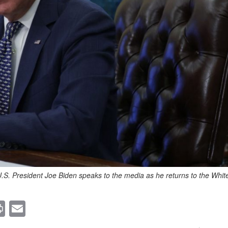
President Joe Biden speaks to the media as he returns to the White
P
E
ri
m