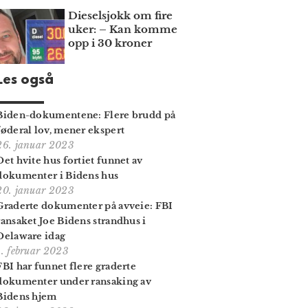
Dieselsjokk om fire
uker: – Kan komme
opp i 30 kroner
Les også
Biden-dokumentene: Flere brudd på
føderal lov, mener ekspert
26. januar 2023
Det hvite hus fortiet funnet av
dokumenter i Bidens hus
20. januar 2023
Graderte dokumenter på avveie: FBI
ransaket Joe Bidens strandhus i
Delaware idag
1. februar 2023
FBI har funnet flere graderte
dokumenter under ransaking av
Bidens hjem