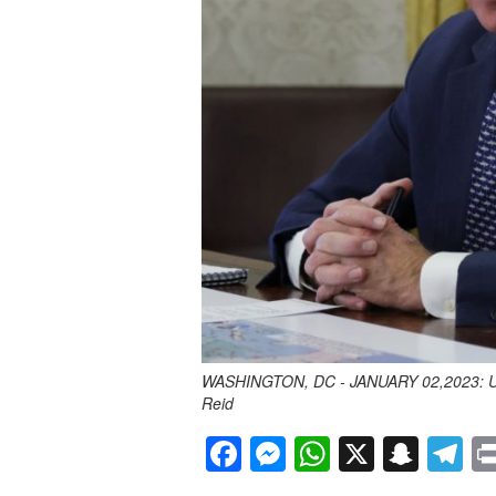
WASHINGTON, DC - JANUARY 02,2023: U.S. 
Reid
F
M
W
X
S
T
a
e
h
n
el