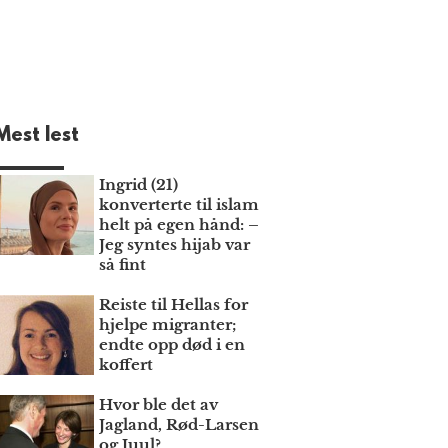
Mest lest
Ingrid (21)
konverterte til islam
helt på egen hånd: –
Jeg syntes hijab var
så fint
Reiste til Hellas for
hjelpe migranter;
endte opp død i en
koffert
Hvor ble det av
Jagland, Rød-Larsen
og Juul?