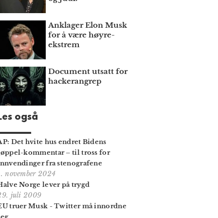
Anklager Elon Musk
for å være høyre­
ekstrem
Document utsatt for
hackerangrep
Les også
AP: Det hvite hus endret Bidens
søppel-kommentar – til tross for
innvendinger fra stenografene
1. november 2024
Halve Norge lever på trygd
29. juli 2009
EU truer Musk - Twitter må innordne
seg