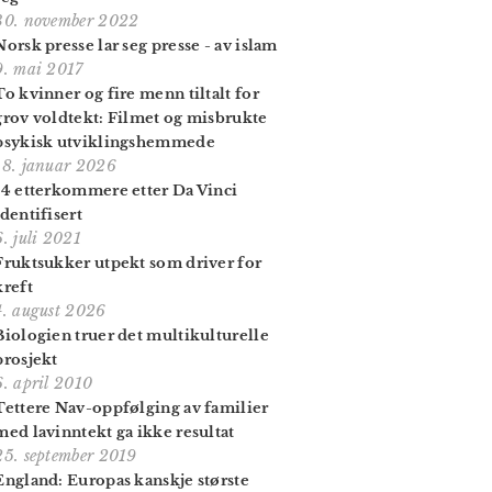
30. november 2022
Norsk presse lar seg presse - av islam
9. mai 2017
To kvinner og fire menn tiltalt for
grov voldtekt: Filmet og misbrukte
psykisk utviklings­hemmede
18. januar 2026
14 etterkommere etter Da Vinci
identifisert
6. juli 2021
Fruktsukker utpekt som driver for
kreft
4. august 2026
Biologien truer det multikulturelle
prosjekt
6. april 2010
Tettere Nav-oppfølging av familier
med lavinntekt ga ikke resultat
25. september 2019
England: Europas kanskje største