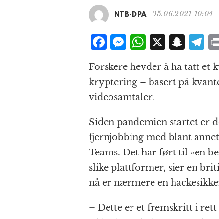
05.06.2021 10:04
NTB-DPA
F
M
W
X
S
T
a
e
h
n
el
Forskere hevder å ha tatt et 
c
ss
at
a
e
kryptering – basert på kvante
e
e
s
p
g
videosamtaler.
b
n
A
c
r
o
g
p
h
a
Siden pandemien startet er d
o
e
p
at
fjernjobbing med blant ann
k
r
Teams. Det har ført til «en b
slike plattformer, sier en bri
nå er nærmere en hackesikker
– Dette er et fremskritt i ret