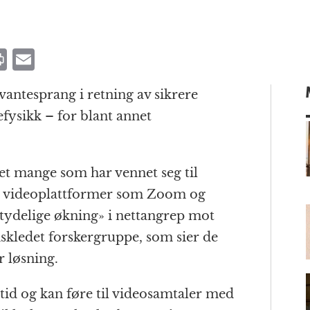
P
E
ri
m
kvantesprang i retning av sikrere
n
ai
fysikk – for blant annet
t
l
et mange som har vennet seg til
m
et videoplattformer som Zoom og
etydelige økning» i nettangrep mot
tiskledet forskergruppe, som sier de
 løsning.
t tid og kan føre til videosamtaler med