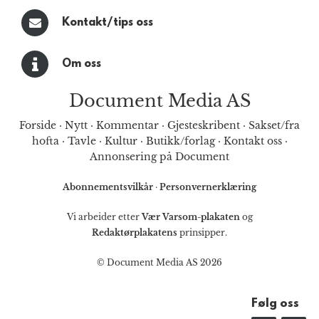
Kontakt/tips oss
Om oss
Document Media AS
Forside
·
Nytt
·
Kommentar
·
Gjesteskribent
·
Sakset/fra
hofta
·
Tavle
·
Kultur
·
Butikk/forlag
·
Kontakt oss
·
Annonsering på Document
Abonnementsvilkår
·
Personvernerklæring
Vi arbeider etter
Vær Varsom-plakaten
og
Redaktørplakatens
prinsipper.
© Document Media AS 2026
Følg oss