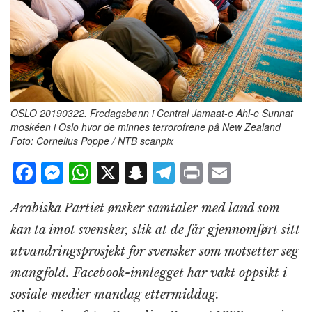
OSLO 20190322. Fredagsbønn i Central Jamaat-e Ahl-e Sunnat
moskéen i Oslo hvor de minnes terrorofrene på New Zealand
Foto: Cornelius Poppe / NTB scanpix
F
M
W
X
S
T
P
E
a
e
h
n
el
ri
m
Arabiska Partiet ønsker samtaler med land som
c
ss
at
a
e
n
ai
kan ta imot svensker, slik at de får gjennomført sitt
e
e
s
p
g
t
l
utvandringsprosjekt for svensker som motsetter seg
b
n
A
c
r
mangfold. Facebook-innlegget har vakt oppsikt i
o
g
p
h
a
sosiale medier mandag ettermiddag.
o
e
p
at
m