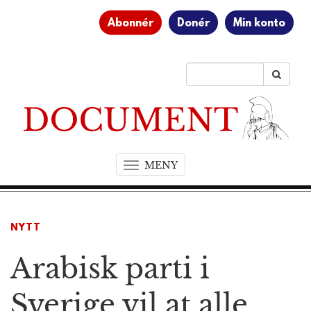
Abonnér
Donér
Min konto
MENY
T
o
g
g
NYTT
l
e
Arabisk parti i
n
a
v
Sverige vil at alle
i