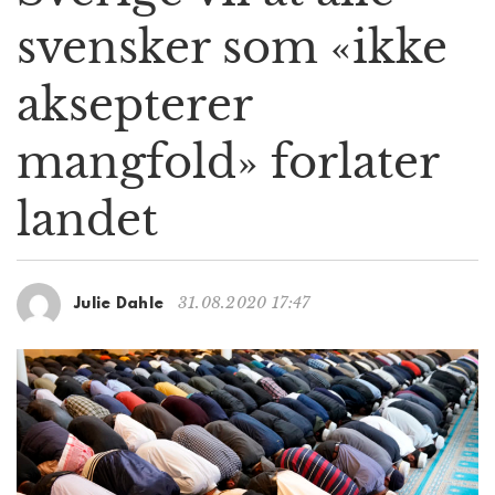
g
svensker som «ikke
a
t
aksepterer
i
o
n
mangfold» forlater
landet
31.08.2020 17:47
Julie Dahle