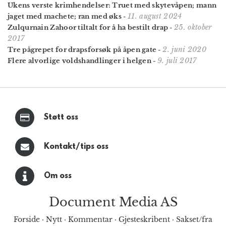
Ukens verste krimhendelser: Truet med skytevåpen; mann
11. august 2024
jaget med machete; ran med øks
-
25. oktober
Zulqurnain Zahoor tiltalt for å ha bestilt drap
-
2017
2. juni 2020
Tre pågrepet for drapsforsøk på åpen gate
-
9. juli 2017
Flere alvorlige voldshandlinger i helgen
-
Støtt oss
Kontakt/tips oss
Om oss
Document Media AS
Forside
·
Nytt
·
Kommentar
·
Gjesteskribent
·
Sakset/fra