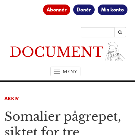
Abonnér
Donér
Min konto
MENY
T
o
g
g
ARKIV
l
e
Somalier pågrepet,
n
a
v
siktet for tre
i