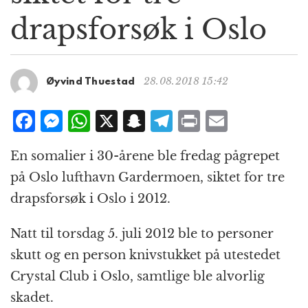
g
drapsforsøk i Oslo
a
t
i
o
28.08.2018 15:42
Øyvind Thuestad
n
F
M
W
X
S
T
P
E
a
e
h
n
el
ri
m
En somalier i 30-årene ble fredag pågrepet
c
ss
at
a
e
n
ai
på Oslo lufthavn Gardermoen, siktet for tre
e
e
s
p
g
t
l
drapsforsøk i Oslo i 2012.
b
n
A
c
r
o
g
p
h
a
Natt til torsdag 5. juli 2012 ble to personer
o
e
p
at
m
skutt og en person knivstukket på utestedet
k
r
Crystal Club i Oslo, samtlige ble alvorlig
skadet.