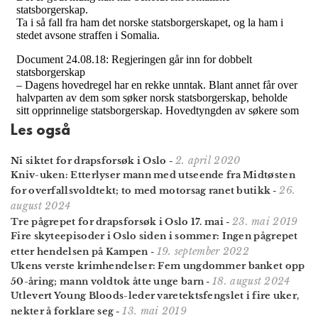
Les også
2. april 2020
Ni siktet for drapsforsøk i Oslo
-
Kniv-uken: Etterlyser mann med utseende fra Midtøsten
26.
for overfallsvoldtekt; to med motorsag ranet butikk
-
august 2024
23. mai 2019
Tre pågrepet for drapsforsøk i Oslo 17. mai
-
Fire skyteepisoder i Oslo siden i sommer: Ingen pågrepet
19. september 2022
etter hendelsen på Kampen
-
Ukens verste krimhendelser: Fem ungdommer banket opp
18. august 2024
50-åring; mann voldtok åtte unge barn
-
Utlevert Young Bloods-leder varetektsfengslet i fire uker,
13. mai 2019
nekter å forklare seg
-