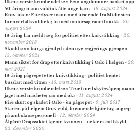
Ukens verste krimhendelser: Fem ungdommer banket opp
18. august 2024
50-åring; mann voldtok åtte unge barn
-
Kniv-uken: Etterlyser mann med utseende fra Midtøsten
26.
for overfallsvoldtekt; to med motorsag ranet butikk
-
august 2024
20.
18-åring har meldt seg for politiet etter knivstikking
-
november 2018
Skudd som bør gi gjenlyd i den nye regjerings-gjengen
-
13. oktober 2021
20.
Mann siktet for drap etter knivstikking i Oslo i helgen
-
mai 2021
18-åring pågrepet etter knivstikking - politiet hentet
16. mars 2019
busslast med vitner
-
Ukens verste krimhendelser: Truet med skytevåpen; mann
11. august 2024
jaget med machete; ran med øks
-
9. juli 2017
Fire skutt og skadet i Oslo - èn pågrepet
-
Starten på helgen: Grov vold, brennende kjøretøy, angrep
12. oktober 2024
på ambulanse­personell
-
Ålgård: Drapssiktet kjente kvinnen – nekter straffskyld
-
22. desember 2020