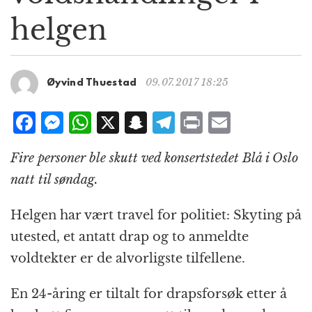
g
helgen
a
t
i
o
09.07.2017 18:25
Øyvind Thuestad
n
F
M
W
X
S
T
P
E
a
e
h
n
el
ri
m
Fire personer ble skutt ved konsertstedet Blå i Oslo
c
ss
at
a
e
n
ai
natt til søndag.
e
e
s
p
g
t
l
b
n
A
c
r
Helgen har vært travel for politiet: Skyting på
o
g
p
h
a
utested, et antatt drap og to anmeldte
o
e
p
at
m
voldtekter er de alvorligste tilfellene.
k
r
En 24-åring er tiltalt for drapsforsøk etter å