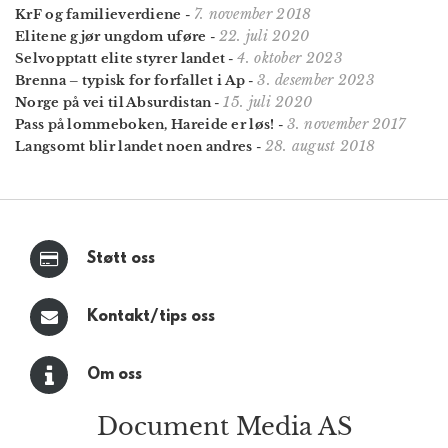
7. november 2018
KrF og familieverdiene
-
22. juli 2020
Elitene gjør ungdom uføre
-
4. oktober 2023
Selvopptatt elite styrer landet
-
3. desember 2023
Brenna – typisk for forfallet i Ap
-
15. juli 2020
Norge på vei til Absurdistan
-
3. november 2017
Pass på lommeboken, Hareide er løs!
-
28. august 2018
Langsomt blir landet noen andres
-
Støtt oss
Kontakt/tips oss
Om oss
Document Media AS