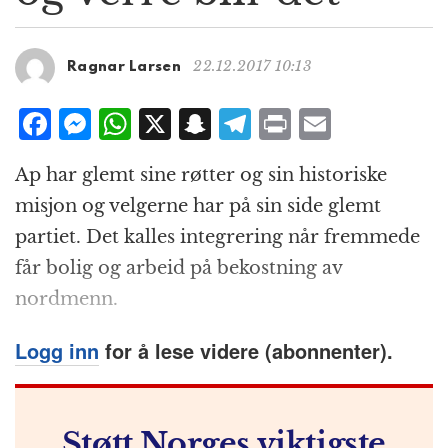
g
a
t
22.12.2017 10:13
Ragnar Larsen
i
o
F
M
W
X
S
T
P
E
n
a
e
h
n
el
ri
m
Ap har glemt sine røtter og sin historiske
c
ss
at
a
e
n
ai
misjon og velgerne har på sin side glemt
e
e
s
p
g
t
l
partiet. Det kalles integrering når fremmede
b
n
A
c
r
får bolig og arbeid på bekostning av
o
g
p
h
a
nordmenn.
o
e
p
at
m
k
r
Logg inn
for å lese videre (abonnenter).
Støtt Norges viktigste