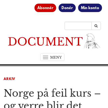
Abonnér
Donér
Min konto
MENY
T
o
g
g
ARKIV
l
e
Norge på feil kurs –
n
a
v
og verre blir det
i