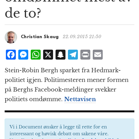
g
de to?
a
t
i
o
22.09.2015 21:50
Christian Skaug
n
F
M
W
X
S
T
P
E
a
e
h
n
el
ri
m
Stein-Robin Bergh sparket fra Hedmark-
c
ss
at
a
e
n
ai
politiet igjen. Politi­mesteren mener formen
e
e
s
p
g
t
l
på Berghs Facebook-meldinger svekker
b
n
A
c
r
politiets omdømme.
Nettavisen
o
g
p
h
a
o
e
p
at
m
k
r
Vi i Document ønsker å legge til rette for en
interessant og høvisk debatt om sakene våre.