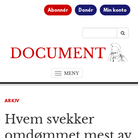
Abonnér
Donér
Min konto
MENY
T
o
g
g
ARKIV
l
e
Hvem svekker
n
a
v
omdømmet mest av
i