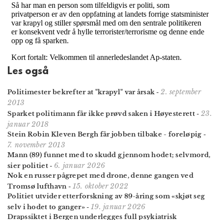
Les også
2. september
Politimester bekrefter at "krapyl" var årsak
-
2013
23.
Sparket politimann får ikke prøvd saken i Høyesterett
-
januar 2018
Stein Robin Kleven Bergh får jobben tilbake - foreløpig
-
7. november 2013
Mann (89) funnet med to skudd gjennom hodet; selvmord,
6. januar 2026
sier politiet
-
Nok en russer pågrepet med drone, denne gangen ved
15. oktober 2022
Tromsø lufthavn
-
Politiet utvider etterforskning av 89-åring som «skjøt seg
19. januar 2026
selv i hodet to ganger»
-
Drapssiktet i Bergen underlegges full psykiatrisk