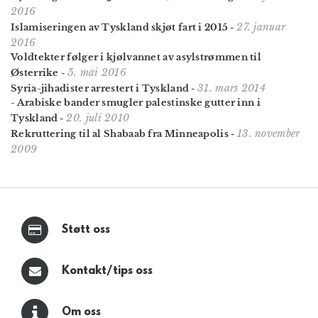
2016
27. januar
Islamiseringen av Tyskland skjøt fart i 2015
-
2016
Voldtekter følger i kjølvannet av asylstrømmen til
5. mai 2016
Østerrike
-
31. mars 2014
Syria-jihadister arrestert i Tyskland
-
- Arabiske bander smugler palestinske gutter inn i
20. juli 2010
Tyskland
-
13. november
Rekruttering til al Shabaab fra Minneapolis
-
2009
Støtt oss
Kontakt/tips oss
Om oss