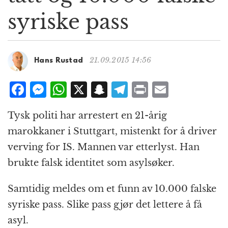
g
syriske pass
a
t
i
o
21.09.2015 14:56
Hans Rustad
n
F
M
W
X
S
T
P
E
a
e
h
n
el
ri
m
Tysk politi har arrestert en 21-årig
c
ss
at
a
e
n
ai
marokkaner i Stuttgart, mistenkt for å driver
e
e
s
p
g
t
l
verving for IS. Mannen var etterlyst. Han
b
n
A
c
r
brukte falsk identitet som asylsøker.
o
g
p
h
a
o
e
p
at
m
Samtidig meldes om et funn av 10.000 falske
k
r
syriske pass. Slike pass gjør det lettere å få
asyl.