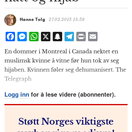
g
a
t
27.02.2015 13:58
Hanne Tolg
i
o
F
M
W
X
S
T
P
E
n
a
e
h
n
el
ri
m
En dommer i Montreal i Canada nektet en
c
ss
at
a
e
n
ai
muslimsk kvinne å vitne før hun tok av seg
e
e
s
p
g
t
l
hijaben. Kvinnen føler seg dehumanisert. The
b
n
A
c
r
Telegraph
o
g
p
h
a
o
e
p
at
m
Logg inn
for å lese videre (abonnenter).
k
r
Støtt Norges viktigste