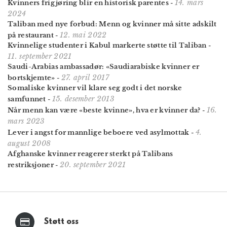
14. mars
Kvinners frigjøring blir en historisk parentes
-
2024
Taliban med nye forbud: Menn og kvinner må sitte adskilt
12. mai 2022
på restaurant
-
Kvinnelige studenter i Kabul markerte støtte til Taliban
-
11. september 2021
Saudi-Arabias ambassadør: «Saudiarabiske kvinner er
27. april 2017
bortskjemte»
-
Somaliske kvinner vil klare seg godt i det norske
15. desember 2013
samfunnet
-
16.
Når menn kan være «beste kvinne», hva er kvinner da?
-
mars 2023
4.
Lever i angst for mannlige beboere ved asylmottak
-
august 2008
Afghanske kvinner reagerer sterkt på Talibans
20. september 2021
restriksjoner
-
Støtt oss