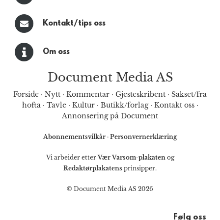
Kontakt/tips oss
Om oss
Document Media AS
Forside
·
Nytt
·
Kommentar
·
Gjesteskribent
·
Sakset/fra
hofta
·
Tavle
·
Kultur
·
Butikk/forlag
·
Kontakt oss
·
Annonsering på Document
Abonnementsvilkår
·
Personvernerklæring
Vi arbeider etter
Vær Varsom-plakaten
og
Redaktørplakatens
prinsipper.
© Document Media AS 2026
Følg oss