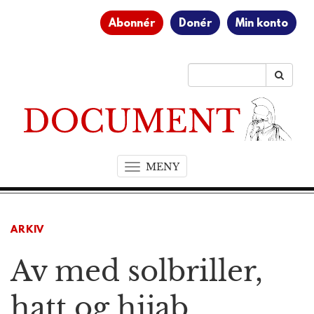
Abonnér
Donér
Min konto
MENY
T
o
g
g
ARKIV
l
e
Av med solbriller,
n
a
v
hatt og hijab
i