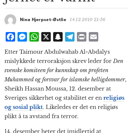
g
a
t
14.12.2010 21:56
Nina Hjerpset-Østlie
i
o
F
M
W
X
S
T
P
E
n
a
e
h
n
el
ri
m
Etter Taimour Abdulwahab Al-Abdalys
c
ss
at
a
e
n
ai
mislykkede terroraksjon skrev leder for
Den
e
e
s
p
g
t
l
svenske komiteen for kunnskap om profeten
b
n
A
c
r
Muhammed og forsvar for islamske helligdommer
,
o
g
p
h
a
Sheikh Hassan Moussa, 12. desember at
o
e
p
at
m
Sveriges sikkerhet og stabilitet er en
religiøs
k
r
og sosial plikt
. Likeledes er det en religiøs
plikt å ta avstand fra terror.
14. desember heter det imidlertid at