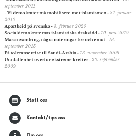
september 2011
31. januar
- Vi demokrater må mobilisere mot islamismen
-
2010
3. februar 2020
Apartheid på svenska
-
10. juni 2019
Socialdemokraternas islamistiska draksådd
-
18.
Massinvandring, några noteringar för och emot
-
september 2015
13. november 2008
På toleransereise til Saudi-Arabia
-
20. september
Unnfallenhet overfor ekstreme krefter
-
2009
Støtt oss
Kontakt/tips oss
Om oss