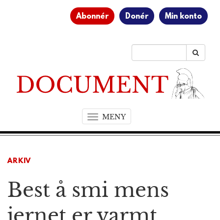
Abonnér
Donér
Min konto
MENY
T
o
g
g
ARKIV
l
e
Best å smi mens
n
a
v
jernet er varmt
i