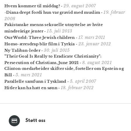
29. august 2007
Hvem kommer til middag?
-
19. februar
-Diana drept fordi hun var gravid med muslim
-
2008
Pakistanske menns seksuelle utnyttelse av hvite
15. juli 2013
mindreårige jenter
-
17. mars 2011
Our World: Three Jewish children
-
23. januar 2012
Homo-æresdrap blir film i Tyrkia
-
30. juli 2015
Ny Taliban-leder
-
"Their Goal Is Really to Eradicate Christianity":
8. august 2021
Persecution of Christians, June 2021
-
Clinton-medarbeider skifter side, forteller om Epstein og
5. mars 2021
Bill
-
5. april 2007
Parallelle samfunn i Tyskland
-
18. februar 2012
Hitler kan ha hatt en sønn
-
Støtt oss