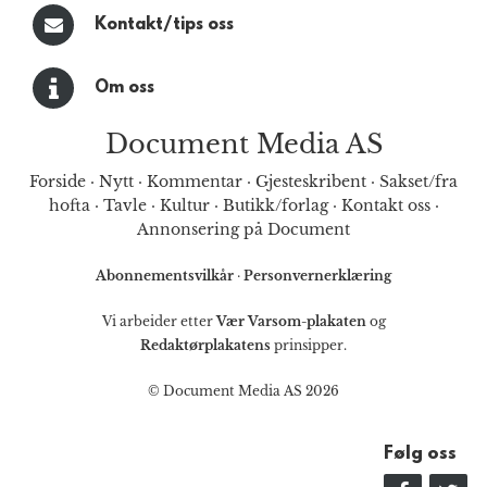
Kontakt/tips oss
Om oss
Document Media AS
Forside
·
Nytt
·
Kommentar
·
Gjesteskribent
·
Sakset/fra
hofta
·
Tavle
·
Kultur
·
Butikk/forlag
·
Kontakt oss
·
Annonsering på Document
Abonnementsvilkår
·
Personvernerklæring
Vi arbeider etter
Vær Varsom-plakaten
og
Redaktørplakatens
prinsipper.
© Document Media AS 2026
Følg oss