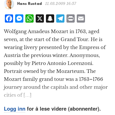
g
11.03.2009 16:57
Hans Rustad
a
t
F
M
W
X
S
T
P
E
i
a
e
h
n
el
ri
m
o
Wolfgang Amadeus Mozart in 1763, aged
n
c
ss
at
a
e
n
ai
seven, at the start of the Grand Tour. He is
e
e
s
p
g
t
l
wearing livery presented by the Empress of
b
n
A
c
r
Austria the previous winter. Anonymous,
o
g
p
h
a
possibly by Pietro Antonio Lorenzoni.
o
e
p
at
m
Portrait owned by the Mozarteum. The
k
r
Mozart family grand tour was a 1763–1766
journey around the capitals and other major
cities of […]
Logg inn
for å lese videre (abonnenter).