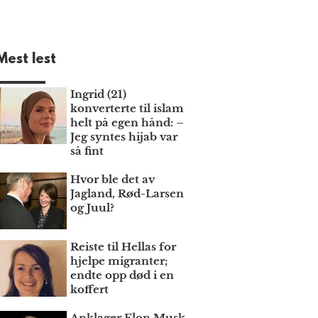
Mest lest
Ingrid (21)
konverterte til islam
helt på egen hånd: –
Jeg syntes hijab var
så fint
Hvor ble det av
Jagland, Rød-Larsen
og Juul?
Reiste til Hellas for
hjelpe migranter;
endte opp død i en
koffert
Anklager Elon Musk