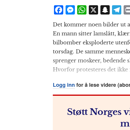
F
M
W
X
S
T
a
e
h
n
el
Det kommer noen bilder ut av
c
ss
at
a
e
En mann sitter lamslått, klær
e
e
s
p
g
bilbomber eksploderte utenf
b
n
A
c
r
torsdag. De samme menneskene
o
g
p
h
a
sprenger moskeer, bedende sh
o
e
p
at
Hvorfor protesteres det ikk
k
r
Logg inn
for å lese videre (abo
Støtt Norges v
m