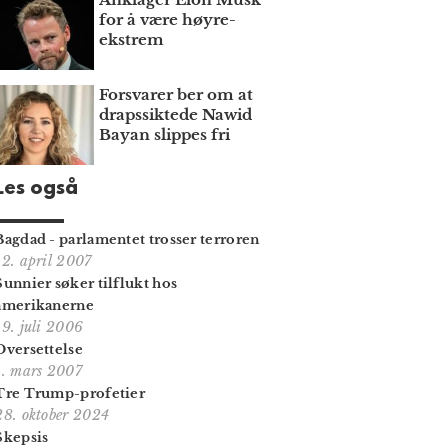
for å være høyre­
ekstrem
Forsvarer ber om at
draps­siktede Nawid
Bayan slippes fri
Les også
Bagdad - parlamentet trosser terroren
12. april 2007
Sunnier søker tilflukt hos
amerikanerne
19. juli 2006
Oversettelse
1. mars 2007
Tre Trump-profetier
28. oktober 2024
Skepsis