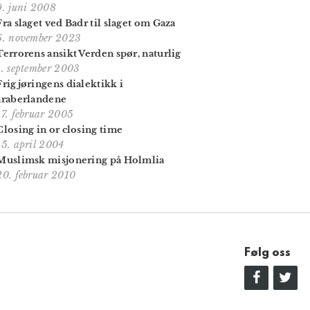
9. juni 2008
Fra slaget ved Badr til slaget om Gaza
6. november 2023
Terrorens ansikt Verden spør, naturlig
1. september 2003
Frigjøringens dialektikk i
araberlandene
17. februar 2005
Closing in or closing time
15. april 2004
Muslimsk misjonering på Holmlia
20. februar 2010
Følg oss