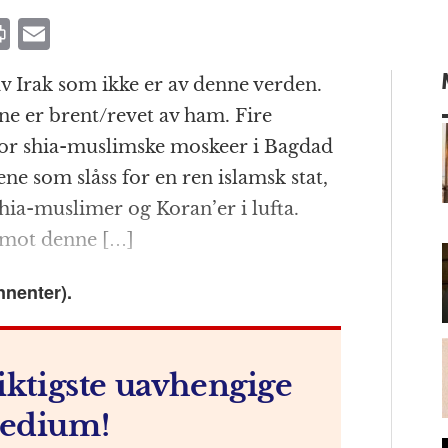
P
E
ri
m
 Irak som ikke er av denne verden.
n
ai
ne er brent/revet av ham. Fire
t
l
or shia-muslimske moskeer i Bagdad
 som slåss for en ren islamsk stat,
ia-muslimer og Koran’er i lufta.
m
e mot denne […]
nnenter).
iktigste uavhengige
edium!