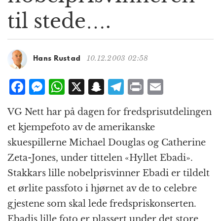
g
til stede….
a
t
i
o
10.12.2003 02:58
Hans Rustad
n
F
M
W
X
S
T
P
E
a
e
h
n
el
ri
m
VG Nett har på dagen for fredsprisutdelingen
c
ss
at
a
e
n
ai
et kjempefoto av de amerikanske
e
e
s
p
g
t
l
skuespillerne Michael Douglas og Catherine
b
n
A
c
r
Zeta-Jones, under tittelen «Hyllet Ebadi».
o
g
p
h
a
Stakkars lille nobelprisvinner Ebadi er tildelt
o
e
p
at
m
et ørlite passfoto i hjørnet av de to celebre
k
r
gjestene som skal lede fredspriskonserten.
Ebadis lille foto er plassert under det store