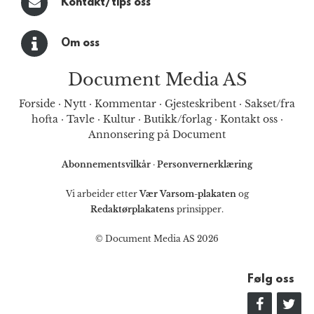
Kontakt/tips oss
Om oss
Document Media AS
Forside
·
Nytt
·
Kommentar
·
Gjesteskribent
·
Sakset/fra
hofta
·
Tavle
·
Kultur
·
Butikk/forlag
·
Kontakt oss
·
Annonsering på Document
Abonnementsvilkår
·
Personvernerklæring
Vi arbeider etter
Vær Varsom-plakaten
og
Redaktørplakatens
prinsipper.
© Document Media AS 2026
Følg oss