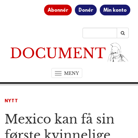
Abonnér
Donér
Min konto
MENY
T
o
g
g
NYTT
l
e
Mexico kan få sin
n
a
v
første kvinnelige
i