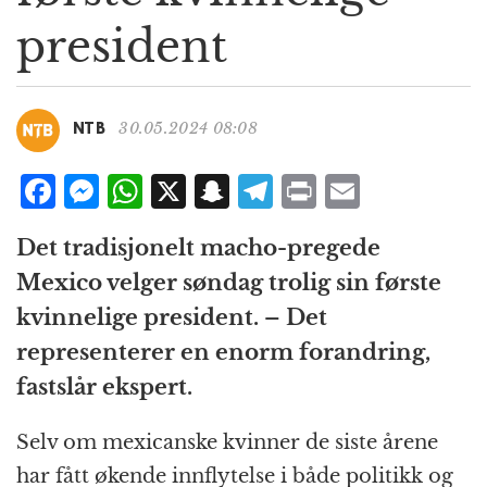
g
president
a
t
i
o
30.05.2024 08:08
NTB
n
F
M
W
X
S
T
P
E
a
e
h
n
el
ri
m
Det tradisjonelt macho-pregede
c
ss
at
a
e
n
ai
Mexico velger søndag trolig sin første
e
e
s
p
g
t
l
kvinnelige president. – Det
b
n
A
c
r
representerer en enorm forandring,
o
g
p
h
a
fastslår ekspert.
o
e
p
at
m
k
r
Selv om mexicanske kvinner de siste årene
har fått økende innflytelse i både politikk og