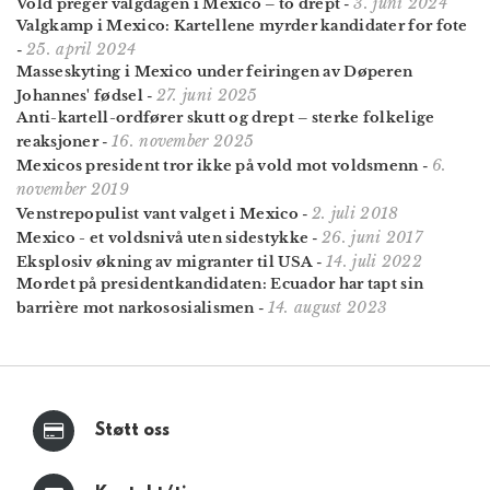
3. juni 2024
Vold preger valgdagen i Mexico – to drept
-
Valgkamp i Mexico: Kartellene myrder kandidater for fote
25. april 2024
-
Masseskyting i Mexico under feiringen av Døperen
27. juni 2025
Johannes' fødsel
-
Anti-kartell-ordfører skutt og drept – sterke folkelige
16. november 2025
reaksjoner
-
6.
Mexicos president tror ikke på vold mot voldsmenn
-
november 2019
2. juli 2018
Venstrepopulist vant valget i Mexico
-
26. juni 2017
Mexico - et voldsnivå uten sidestykke
-
14. juli 2022
Eksplosiv økning av migranter til USA
-
Mordet på president­kandidaten: Ecuador har tapt sin
14. august 2023
barrière mot narko­sosialismen
-
Støtt oss