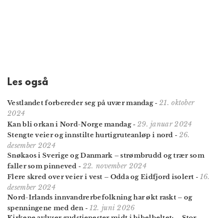
Les også
21. oktober
Vestlandet forbereder seg på uvær mandag
-
2024
29. januar 2024
Kan bli orkan i Nord-Norge mandag
-
26.
Stengte veier og innstilte hurtigruteanløp i nord
-
desember 2024
Snøkaos i Sverige og Danmark – strømbrudd og trær som
22. november 2024
faller som pinneved
-
16.
Flere skred over veier i vest – Odda og Eidfjord isolert
-
desember 2024
Nord-Irlands innvandrer­befolkning har økt raskt – og
12. juni 2026
spenningene med den
-
Kirkene avlyser gudstjenester midt i bibelbeltet: – Stor