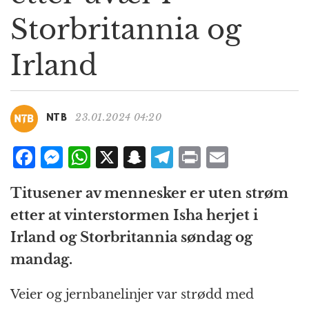
g
Storbritannia og
a
t
Irland
i
o
n
23.01.2024 04:20
NTB
F
M
W
X
S
T
P
E
a
e
h
n
el
ri
m
Titusener av mennesker er uten strøm
c
ss
at
a
e
n
ai
etter at vinterstormen Isha herjet i
e
e
s
p
g
t
l
Irland og Storbritannia søndag og
b
n
A
c
r
mandag.
o
g
p
h
a
o
e
p
at
m
Veier og jernbanelinjer var strødd med