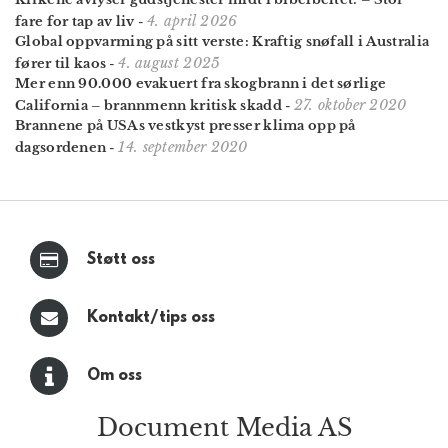
4. april 2026
fare for tap av liv
-
Global oppvarming på sitt verste: Kraftig snøfall i Australia
4. august 2025
fører til kaos
-
Mer enn 90.000 evakuert fra skogbrann i det sørlige
27. oktober 2020
California – brannmenn kritisk skadd
-
Brannene på USAs vestkyst presser klima opp på
14. september 2020
dagsordenen
-
Støtt oss
Kontakt/tips oss
Om oss
Document Media AS