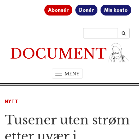
Abonnér
Donér
Min konto
MENY
T
o
g
g
NYTT
l
e
Tusener uten strøm
n
a
v
etter uvær i
i