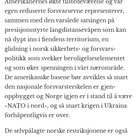
Amerikanernes økte tilstede­værelse og vår
egen reduserte forsvarse­vne representerer,
sammen med den varslede satsingen på
presisjon­sstyrte lang­distanse­våpen som kan
nå dypt inn i fiendens territorium, en
glidning i norsk sikkerhets- og forsvars­
politikk som svekker beroligelses­elementet
og som øker spenningen i vårt nærområde.
De amerikanske basene bør avvikles så snart
den nasjonale forsvars­terskelen er gjen­
oppbygget og Norge igjen er i stand til å være
«NATO i nord», og så snart krigen i Ukraina
forhåpentligvis er over.
De selvpålagte norske restriksjonene er også