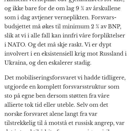
og ikke bare for de om lag 9 % av årskullene
som i dag avtjener verneplikten. Forsvars­
budsjettet må økes til minimum 2 % av BNP,
slik at vi i alle fall kan innfri våre forpliktelser
i NATO. Og det må skje raskt. Vi er dypt
involvert i en eksistensiell krig mot Russland i
Ukraina, og den eskalerer stadig.
Det mobiliserings­forsvaret vi hadde tidligere,
utgjorde en komplett forsvars­struktur som
sto på egne ben dersom støtten fra våre
allierte tok tid eller uteble. Selv om det
norske forsvaret alene langt fra var
tilstrekkelig til å motstå et russisk angrep, var