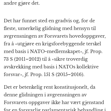
andre gjøre det.
Det har funnet sted en gradvis og, for de
fleste, umerkelig glidning med hensyn til
avgrensningen av Forsvarets hoved­oppgaver,
fra å «utgjøre en krigs­forebyggende terskel
med basis i NATO-medlem­skapet», jf. Prop.
73 S (2011–2012) til å «sikre troverdig
avskrekking med basis i NATOs kollektive
forsvar», jf. Prop. 151 S (2015–2016).
Det er betenkelig rent konstitusjonelt, da
denne glidningen i avgrensningen av
Forsvarets oppgaver ikke har vært gjenstand
for en forsvarlig parlamentarisk behandling i