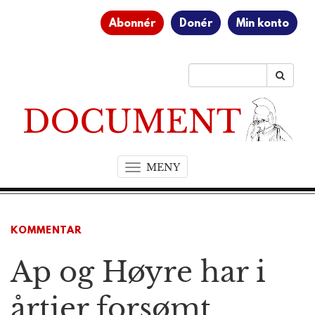
Abonnér
Donér
Min konto
MENY
T
o
g
g
KOMMENTAR
l
e
Ap og Høyre har i
n
a
v
årtier forsømt
i