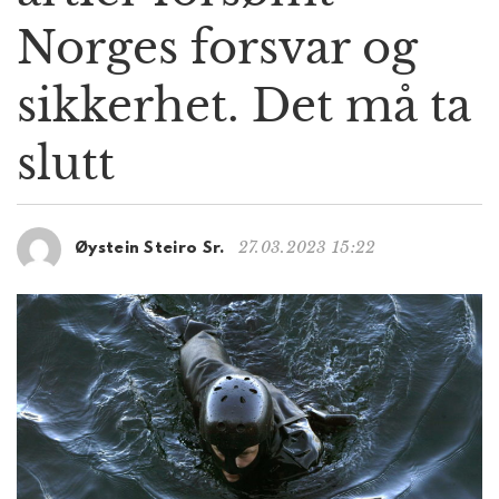
g
Norges forsvar og
a
t
sikkerhet. Det må ta
i
o
n
slutt
27.03.2023 15:22
Øystein Steiro Sr.