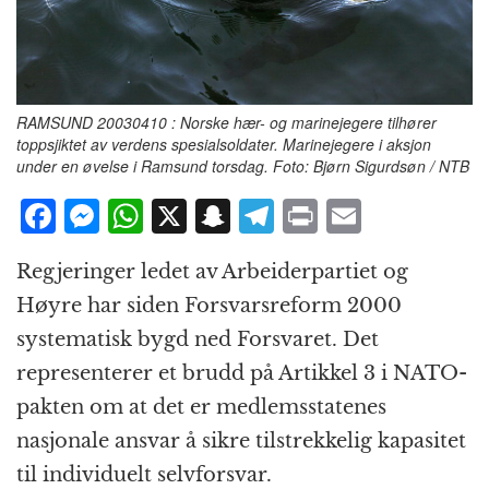
RAMSUND 20030410 : Norske hær- og marinejegere tilhører
toppsjiktet av verdens spesialsoldater. Marinejegere i aksjon
under en øvelse i Ramsund torsdag. Foto: Bjørn Sigurdsøn / NTB
F
M
W
X
S
T
P
E
a
e
h
n
el
ri
m
Regjeringer ledet av Arbeider­partiet og
c
ss
at
a
e
n
ai
Høyre har siden Forsvars­reform 2000
e
e
s
p
g
t
l
systematisk bygd ned Forsvaret. Det
b
n
A
c
r
representerer et brudd på Artikkel 3 i NATO-
o
g
p
h
a
pakten om at det er medlems­statenes
o
e
p
at
m
nasjonale ansvar å sikre tilstrekkelig kapasitet
k
r
til individuelt selvforsvar.