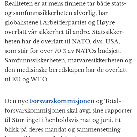
Realiteten er at mens finnene tar både stats-
og samfunns­sikkerheten alvorlig, har
globalistene i Arbeider­partiet og Høyre
overlatt vår sikkerhet til andre. Stats­sikker­
heten har de overlatt til NATO, dvs. USA,
som står for over 70 % av NATOs budsjett.
Samfunns­sikkerheten, matvare­sikker­heten og
den medisinske beredskapen har de overlatt
til EU og WHO.
Den nye
Forsvarskommisjonen
og Total­
forsvars­kommisjonen skal avgi sine rapporter
til Stortinget i henholdsvis mai og juni. Et
blikk på deres mandat og sammen­setning