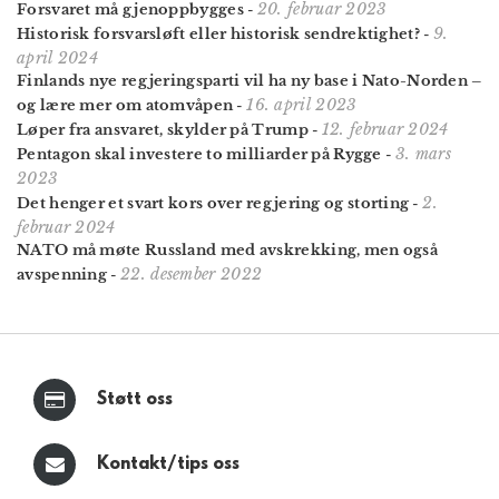
20. februar 2023
Forsvaret må gjenoppbygges
-
9.
Historisk forsvarsløft eller historisk sendrektighet?
-
april 2024
Finlands nye regjeringsparti vil ha ny base i Nato-Norden –
16. april 2023
og lære mer om atomvåpen
-
12. februar 2024
Løper fra ansvaret, skylder på Trump
-
3. mars
Pentagon skal investere to milliarder på Rygge
-
2023
2.
Det henger et svart kors over regjering og storting
-
februar 2024
NATO må møte Russland med avskrekking, men også
22. desember 2022
avspenning
-
Støtt oss
Kontakt/tips oss