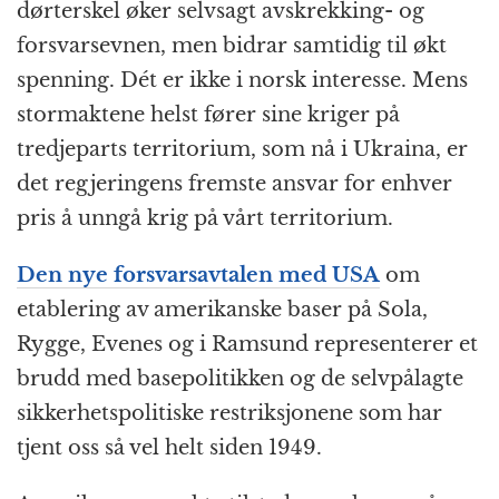
dørterskel øker selvsagt avskrekking- og
forsvars­evnen, men bidrar samtidig til økt
spenning. Dét er ikke i norsk interesse. Mens
stormaktene helst fører sine kriger på
tredjeparts territorium, som nå i Ukraina, er
det regjeringens fremste ansvar for enhver
pris å unngå krig på vårt territorium.
Den nye forsvars­avtalen med USA
om
etablering av amerikanske baser på Sola,
Rygge, Evenes og i Ramsund representerer et
brudd med base­politikken og de selv­pålagte
sikkerhets­politiske restriksjonene som har
tjent oss så vel helt siden 1949.