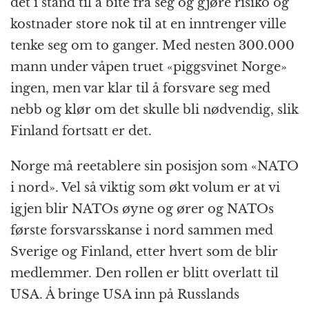
det i stand til å bite fra seg og gjøre risiko og
kostnader store nok til at en inntrenger ville
tenke seg om to ganger. Med nesten 300.000
mann under våpen truet «piggsvinet Norge»
ingen, men var klar til å forsvare seg med
nebb og klør om det skulle bli nødvendig, slik
Finland fortsatt er det.
Norge må reetablere sin posisjon som «NATO
i nord». Vel så viktig som økt volum er at vi
igjen blir NATOs øyne og ører og NATOs
første forsvars­skanse i nord sammen med
Sverige og Finland, etter hvert som de blir
medlemmer. Den rollen er blitt overlatt til
USA. Å bringe USA inn på Russlands