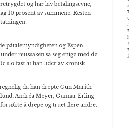
etrygdet og har lav betalingsevne,
 lag 10 prosent av summene. Resten
statningen.
 både påtalemyndigheten og Espen
under rettssaken sa seg enige med de
e slo fast at han lider av kronisk
lregnelig da han drepte Gun Marith
und, Andréa Meyer, Gunnar Erling
forsøkte å drepe og truet flere andre,
.