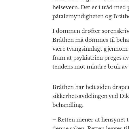
k
r
helsevern. Det er i tråd med
påtalemyndigheten og Bråthe
I dommen drøfter sorenskriv
Bråthen må dømmes til behan
være tvangsinnlagt gjennom e
fram at psykiatrien preges av
tendens mot mindre bruk av t
Bråthen har helt siden drapen
sikkerhetsavdelingen ved Di
behandling.
– Retten mener at hensynet ti
denne saken. Retten legger ti