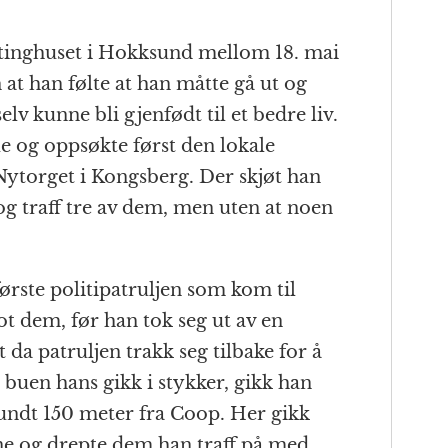
 tinghuset i Hokksund mellom 18. mai
n at han følte at han måtte gå ut og
lv kunne bli gjenfødt til et bedre liv.
e og oppsøkte først den lokale
ytorget i Kongsberg. Der skjøt han
og traff tre av dem, men uten at noen
.
ørste politipatruljen som kom til
ot dem, før han tok seg ut av en
da patruljen trakk seg tilbake for å
t buen hans gikk i stykker, gikk han
rundt 150 meter fra Coop. Her gikk
rne og drepte dem han traff på med