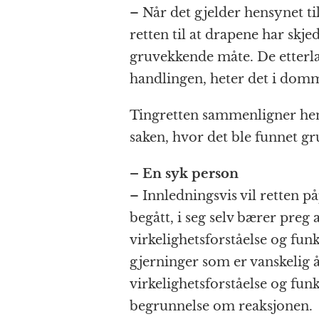
– Når det gjelder hensynet ti
retten til at drapene har skj
gruvekkende måte. De etterlat
handlingen, heter det i dom
Tingretten sammenligner hen
saken, hvor det ble funnet gr
– En syk person
– Innledningsvis vil retten p
begått, i seg selv bærer preg 
virkelighetsforståelse og fu
gjerninger som er vanskelig 
virkelighetsforståelse og funk
begrunnelse om reaksjonen.