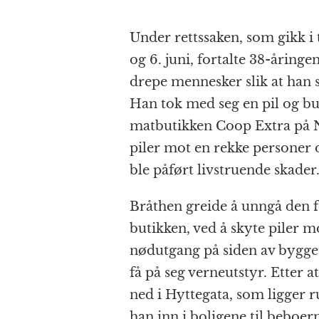
Under rettssaken, som gikk i
og 6. juni, fortalte 38-åringe
drepe mennesker slik at han se
Han tok med seg en pil og bu
matbutikken Coop Extra på N
piler mot en rekke personer 
ble påført livstruende skader
Bråthen greide å unngå den f
butikken, ved å skyte piler m
nødutgang på siden av bygget 
få på seg verneutstyr. Etter a
ned i Hyttegata, som ligger 
han inn i boligene til beboe