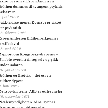
Aktor ber om at Espen Andersen
Bråthen dømmes til tvungent psykisk
helsevern
7. juni 2022
Sakkyndige mener Kongsberg-siktet
var psykotisk
18. februar 2022
Espen Andersen Bråthen erkjenner
straffeskyld
18. mai 2022
Rapport om Kongsberg-drapene: –
Han ble overlatt til seg selv og gikk
under radaren
26. januar 2023
Bråthen og Breivik – det usagte
stikker dypest
9. juni 2022
Rettspsykiaterne: ABB er utilregnelig
29. november 2011
Påtale­myndig­het­en: Aina Hynnes
draps­mann var utilregnelig