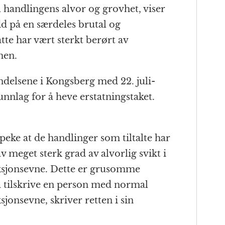
l handlingens alvor og grovhet, viser
edd på en særdeles brutal og
te har vært sterkt berørt av
men.
delsene i Kongsberg med 22. juli-
unnlag for å heve erstatningstaket.
åpeke at de handlinger som tiltalte har
av meget sterk grad av alvorlig svikt i
nksjonsevne. Dette er grusomme
å tilskrive en person med normal
sjonsevne, skriver retten i sin