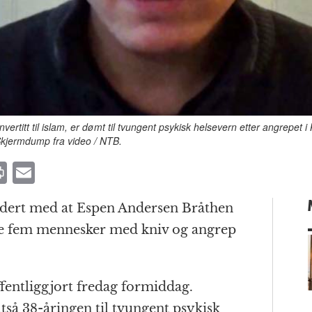
itt til islam, er dømt til tvungent psykisk helsevern etter angrepet i K
Skjermdump fra video / NTB.
P
E
ri
m
udert med at Espen Andersen Bråthen
n
ai
pte fem mennesker med kniv og angrep
t
l
entliggjort fredag formiddag.
m
så 38-åringen til tvungent psykisk