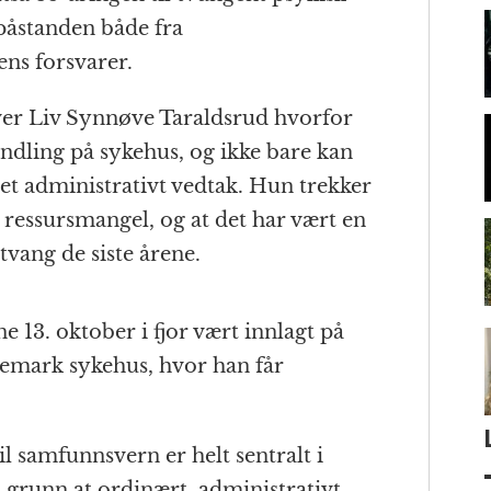
 påstanden både fra
ns forsvarer.
er Liv Synnøve Taraldsrud hvorfor
dling på sykehus, og ikke bare kan
t administrativt vedtak. Hun trekker
 ressursmangel, og at det har vært en
vang de siste årene.
e 13. oktober i fjor vært innlagt på
kemark sykehus, hvor han får
l samfunnsvern er helt sentralt i
l grunn at ordinært, administrativt