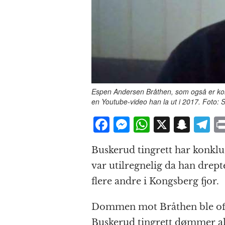
Espen Andersen Bråthen, som også er konvert
en Youtube-video han la ut i 2017. Foto: 
F
M
W
X
S
T
a
e
h
n
el
Buskerud tingrett har konkl
c
ss
at
a
e
var utilregnelig da han dre
e
e
s
p
g
flere andre i Kongsberg fjor.
b
n
A
c
r
o
g
p
h
a
Dommen mot Bråthen ble off
o
e
p
at
Buskerud tingrett dømmer alt