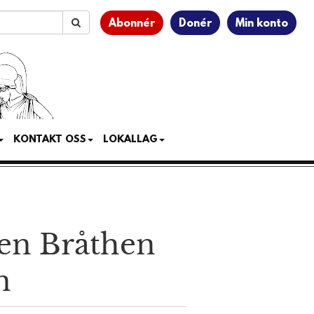
Abonnér
Donér
Min konto
KONTAKT OSS
LOKALLAG
en Bråthen
n