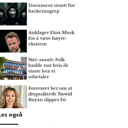
Document utsatt for
hackerangrep
Anklager Elon Musk
for å være høyre­
ekstrem
Nav-ansatt: Folk
hadde rast hvis de
visste hva vi
utbetaler
Forsvarer ber om at
draps­siktede Nawid
Bayan slippes fri
Les også