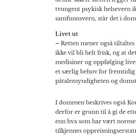
tvungent psykisk helsevern ikk
samfunnsvern, står det i do
Livet ut
– Retten mener også tiltaltes a
ikke vil bli helt frisk, og at
medisiner og oppfølging livet
et særlig behov for fremtidig
påtalemyndigheten og domst
I dommen beskrives også Kong
derfor er grunn til å gi de e
enn hva som har vært normert
tilkjennes oppreisningserst