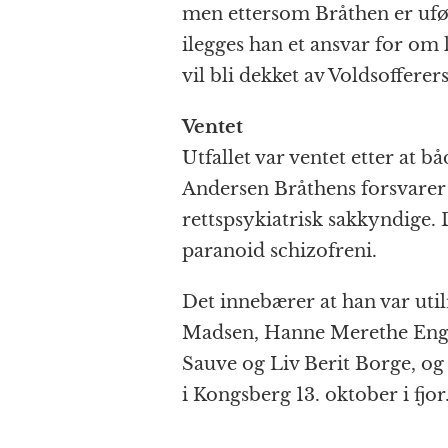
men ettersom Bråthen er ufør
ilegges han et ansvar for om
vil bli dekket av Voldsofferer
Ventet
Utfallet var ventet etter at
Andersen Bråthens forsvarer 
rettspsykiatrisk sakkyndige. D
paranoid schizofreni.
Det innebærer at han var uti
Madsen, Hanne Merethe Engl
Sauve og Liv Berit Borge, og 
i Kongsberg 13. oktober i fjor