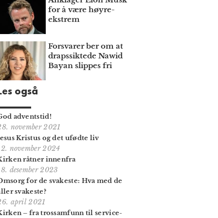
for å være høyre­
ekstrem
Forsvarer ber om at
draps­siktede Nawid
Bayan slippes fri
Les også
God adventstid!
28. november 2021
Jesus Kristus og det ufødte liv
12. november 2024
Kirken råtner innenfra
18. desember 2023
Omsorg for de svakeste: Hva med de
aller svakeste?
26. april 2021
Kirken – fra trossamfunn til service-