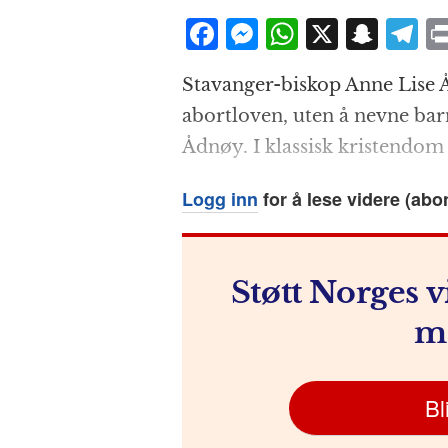
F
M
W
X
S
T
a
e
h
n
el
Stavanger-biskop Anne Lise 
c
ss
at
a
e
abortloven, uten å nevne barna
e
e
s
p
g
Ådnøy. I klassisk kristendom 
b
n
A
c
r
o
g
p
h
a
Logg inn
for å lese videre (abo
o
e
p
at
k
r
Støtt Norges v
m
Bl