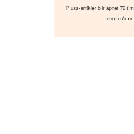
Pluss-artikler blir åpnet 72 tim
enn to år er