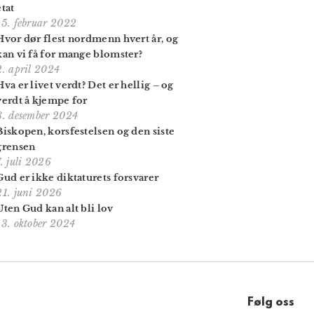
etat
15. februar 2022
Hvor dør flest nordmenn hvert år, og
kan vi få for mange blomster?
2. april 2024
Hva er livet verdt? Det er hellig – og
verdt å kjempe for
8. desember 2024
Biskopen, kors­festelsen og den siste
grensen
7. juli 2026
Gud er ikke diktaturets forsvarer
21. juni 2026
Uten Gud kan alt bli lov
13. oktober 2024
Følg oss