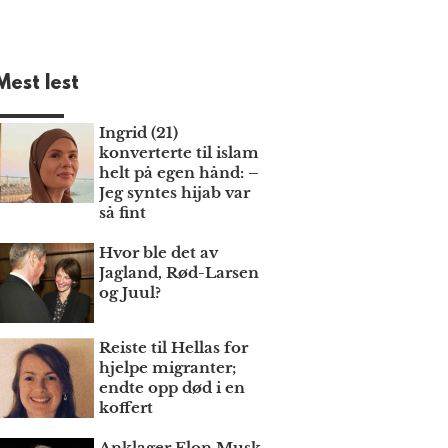
Mest lest
Ingrid (21)
konverterte til islam
helt på egen hånd: –
Jeg syntes hijab var
så fint
Hvor ble det av
Jagland, Rød-Larsen
og Juul?
Reiste til Hellas for
hjelpe migranter;
endte opp død i en
koffert
Anklager Elon Musk