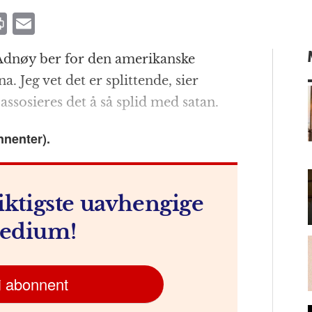
P
E
ri
m
Ådnøy ber for den amerikanske
n
ai
. Jeg vet det er splittende, sier
t
l
assosieres det å så splid med satan.
nnenter).
m
iktigste uavhengige
edium!
i abonnent