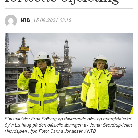
g
a
t
15.08.2021 03:12
NTB
i
o
n
Statsminister Erna Solberg og daværende olje- og energistatsråd
Sylvi Listhaug på den offisielle åpningen av Johan Sverdrup-feltet
i Nordsjøen i fjor. Foto: Carina Johansen / NTB