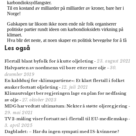
Les også
23. august 2021
Flertall blant byfolk for å kutte oljeleting
-
30.
Halvparten av nordmenn vil bore etter mer olje
-
desember 2019
En kalddusj for «klimapartiene»: Et klart flertall i folket
12. juli 2021
ønsker fortsatt oljeleting
-
Klimautvalget ber regjeringen lage en plan for nedfasing
27. oktober 2023
av olje
-
MDG har vedtatt ultimatum: Nekter å støtte oljeregjering
-
29. mai 2021
TV 2-måling viser fortsatt nei-flertall til EU-medlemskap
-
3. april 2025
Dagbladet: – Har du ingen sympati med IS-kvinnene?