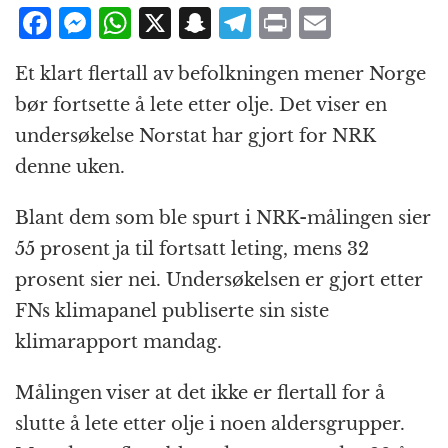
F
M
W
X
S
T
P
E
a
e
h
n
el
ri
m
Et klart flertall av befolkningen mener Norge
c
ss
at
a
e
n
ai
bør fortsette å lete etter olje. Det viser en
e
e
s
p
g
t
l
undersøkelse Norstat har gjort for NRK
b
n
A
c
r
denne uken.
o
g
p
h
a
o
e
p
at
m
Blant dem som ble spurt i NRK-målingen sier
k
r
55 prosent ja til fortsatt leting, mens 32
prosent sier nei. Undersøkelsen er gjort etter
FNs klimapanel publiserte sin siste
klimarapport mandag.
Målingen viser at det ikke er flertall for å
slutte å lete etter olje i noen aldersgrupper.