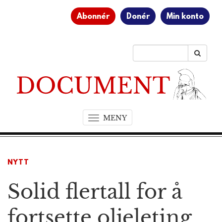
Abonnér
Donér
Min konto
MENY
T
o
g
g
NYTT
l
e
Solid flertall for å
n
a
v
fortsette oljeleting
i