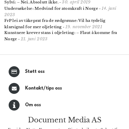
30. april 2019
Sylvi: – Nei. Absolutt ikke.
-
14. juni
Undersøkelse: Medvind for atomkraft i Norge
-
2023
FrP lei av tåkeprat fra de rødgrønne: Vil ha tydelig
19. november 2021
klarsignal for mer oljeleting
-
Kunstnere krever stans i oljeleting: – Flaut å komme fra
21. juni 2023
Norge
-
Støtt oss
Kontakt/tips oss
Om oss
Document Media AS