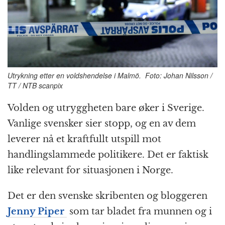
o
e
p
at
m
k
r
Utrykning etter en voldshendelse i Malmö. Foto: Johan Nilsson /
TT / NTB scanpix
Volden og utryggheten bare øker i Sverige.
Vanlige svensker sier stopp, og en av dem
leverer nå et kraftfullt utspill mot
handlingslammede politikere. Det er faktisk
like relevant for situasjonen i Norge.
Det er den svenske skribenten og bloggeren
Jenny Piper
som tar bladet fra munnen og i