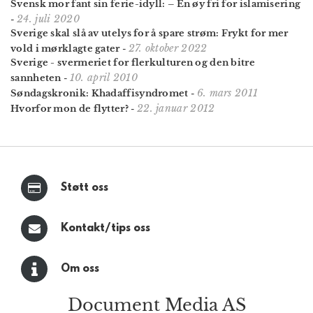
Svensk mor fant sin ferie-idyll: – En øy fri for islamisering
24. juli 2020
-
Sverige skal slå av utelys for å spare strøm: Frykt for mer
27. oktober 2022
vold i mørklagte gater
-
Sverige - svermeriet for flerkulturen og den bitre
10. april 2010
sannheten
-
6. mars 2011
Søndagskronik: Khadaffisyndromet
-
22. januar 2012
Hvorfor mon de flytter?
-
Støtt oss
Kontakt/tips oss
Om oss
Document Media AS