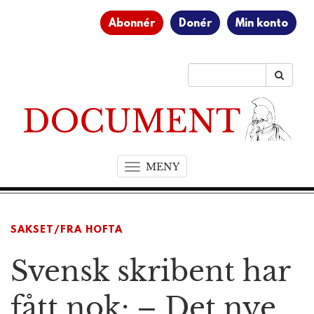
Abonnér
Donér
Min konto
MENY
T
o
g
g
SAKSET/FRA HOFTA
l
e
Svensk skribent har
n
a
v
fått nok: – Det nye,
i