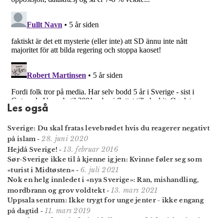
Les også
Sverige: Du skal fratas levebrødet hvis du reagerer negativt
28. juni 2020
på islam
-
13. februar 2016
Hejdå Sverige!
-
Sør-Sverige ikke til å kjenne igjen: Kvinne føler seg som
6. juli 2021
«turist i Midtøsten»
-
Nok en helg innledet i «nya Sverige»: Ran, mishandling,
13. mars 2021
mordbrann og grov voldtekt
-
Uppsala sentrum: Ikke trygt for unge jenter - ikke engang
11. mars 2019
på dagtid
-