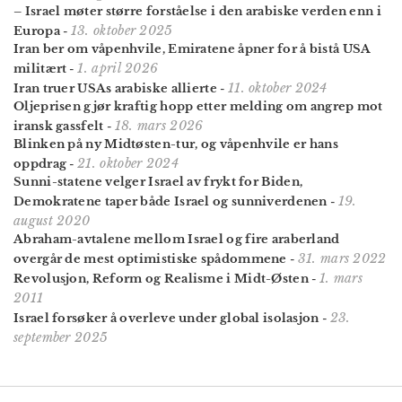
– Israel møter større forståelse i den arabiske verden enn i
13. oktober 2025
Europa
-
Iran ber om våpenhvile, Emiratene åpner for å bistå USA
1. april 2026
militært
-
11. oktober 2024
Iran truer USAs arabiske allierte
-
Oljeprisen gjør kraftig hopp etter melding om angrep mot
18. mars 2026
iransk gassfelt
-
Blinken på ny Midtøsten-tur, og våpenhvile er hans
21. oktober 2024
oppdrag
-
Sunni-statene velger Israel av frykt for Biden,
19.
Demokratene taper både Israel og sunniverdenen
-
august 2020
Abraham-avtalene mellom Israel og fire araberland
31. mars 2022
overgår de mest optimistiske spådommene
-
1. mars
Revolusjon, Reform og Realisme i Midt-Østen
-
2011
23.
Israel forsøker å overleve under global isolasjon
-
september 2025