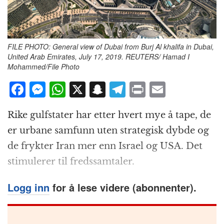
FILE PHOTO: General view of Dubai from Burj Al khalifa in Dubai,
United Arab Emirates, July 17, 2019. REUTERS/ Hamad I
Mohammed/File Photo
F
M
W
X
S
T
P
E
a
e
h
n
el
ri
m
Rike gulfstater har etter hvert mye å tape, de
c
ss
at
a
e
n
ai
er urbane samfunn uten strategisk dybde og
e
e
s
p
g
t
l
de frykter Iran mer enn Israel og USA. Det
b
n
A
c
r
stimulerer til fredssamtaler.
o
g
p
h
a
o
e
p
at
m
Logg inn
for å lese videre (abonnenter).
k
r