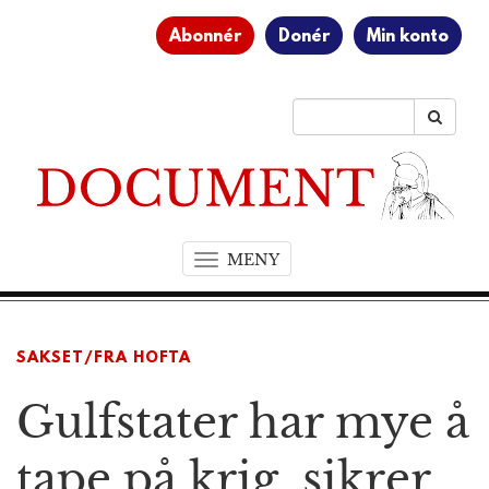
Abonnér
Donér
Min konto
MENY
T
o
g
g
SAKSET/FRA HOFTA
l
e
Gulfstater har mye å
n
a
v
tape på krig, sikrer
i